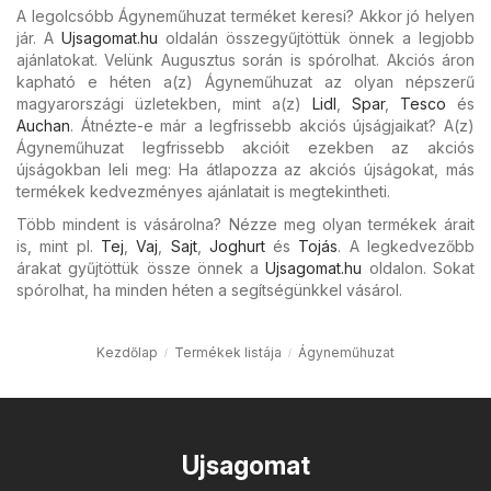
A legolcsóbb Ágyneműhuzat terméket keresi? Akkor jó helyen
jár. A
Ujsagomat.hu
oldalán összegyűjtöttük önnek a legjobb
ajánlatokat. Velünk Augusztus során is spórolhat. Akciós áron
kapható e héten a(z) Ágyneműhuzat az olyan népszerű
magyarországi üzletekben, mint a(z)
Lidl
,
Spar
,
Tesco
és
Auchan
. Átnézte-e már a legfrissebb akciós újságjaikat? A(z)
Ágyneműhuzat legfrissebb akcióit ezekben az akciós
újságokban leli meg: Ha átlapozza az akciós újságokat, más
termékek kedvezményes ajánlatait is megtekintheti.
Több mindent is vásárolna? Nézze meg olyan termékek árait
is, mint pl.
Tej
,
Vaj
,
Sajt
,
Joghurt
és
Tojás
. A legkedvezőbb
árakat gyűjtöttük össze önnek a
Ujsagomat.hu
oldalon. Sokat
spórolhat, ha minden héten a segítségünkkel vásárol.
Kezdőlap
Termékek listája
Ágyneműhuzat
Ujsagomat