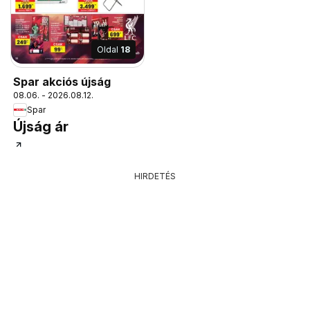
paplanhuzat: kb.
200x220 cm, 5 999
Ft/szett
Oldal
18
Spar akciós újság
08.06. - 2026.08.12.
Spar
Újság ár
HIRDETÉS