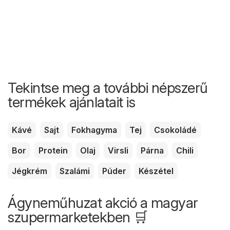
Tekintse meg a további népszerű
termékek ajánlatait is
Kávé
Sajt
Fokhagyma
Tej
Csokoládé
Bor
Protein
Olaj
Virsli
Párna
Chili
Jégkrém
Szalámi
Púder
Készétel
Ágyneműhuzat akció a magyar
szupermarketekben 🛒