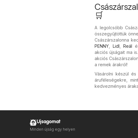
Császársza
🛒
A legolcsóbb Császá
összegyűjtöttük önnek
Császárszalonna ked
PENNY
,
Lidl
,
Reál
é
akciós újságait ma i
akciós Császárszalonn
a remek árakról!
Vásárolni készül é
áruféleségekre, mi
kedvezményes árakat
Ujsagomat
Minden újság egy helyen