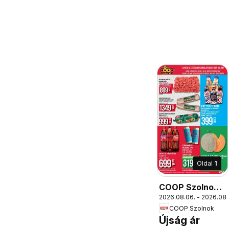
Oldal
1
COOP Szolnok
2026.08.06. - 2026.08.
akciós újság
COOP Szolnok
Monorierdő
Újság ár