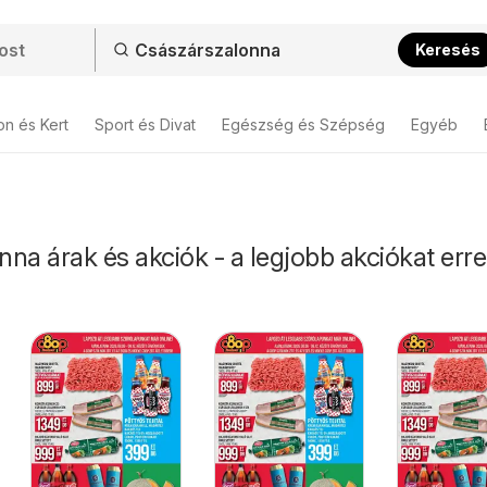
Keresés
on és Kert
Sport és Divat
Egészség és Szépség
Egyéb
na árak és akciók - a legjobb akciókat erre