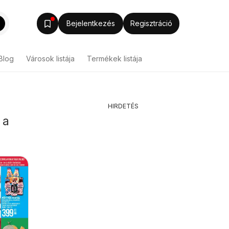
Bejelentkezés
Regisztráció
Blog
Városok listája
Termékek listája
HIRDETÉS
 a