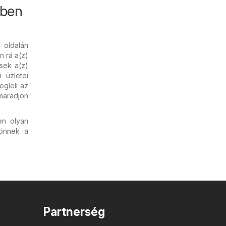
kben
u
oldalán
n rá a(z)
sek a(z)
 üzletei
egleli az
emaradjon
en olyan
önnek a
Partnerség