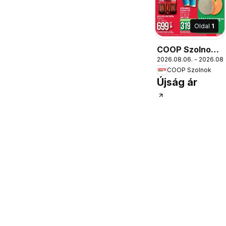
Oldal
1
COOP Szolnok
2026.08.06. - 2026.08.
akciós újság
COOP Szolnok
Szolnok
Újság ár