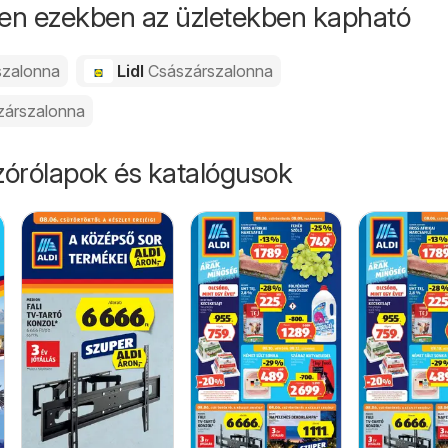
en ezekben az üzletekben kapható
szalonna
Lidl
Császárszalonna
zárszalonna
órólapok és katalógusok