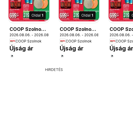
Oldal
1
Oldal
1
COOP Szolnok
COOP Szolnok
COOP Szo
12.
2026.08.06. - 2026.08.12.
2026.08.06. - 2026.08.12.
2026.08.06. -
akciós újság
akciós újság
akciós új
COOP Szolnok
COOP Szolnok
COOP Szo
Debrecen
Békésszentandrás
Gyöngyö
Újság ár
Újság ár
Újság á
HIRDETÉS