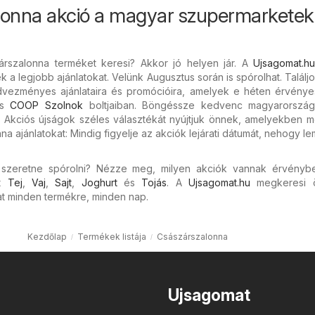
lonna akció a magyar szupermarkete
rszalonna terméket keresi? Akkor jó helyen jár. A
Ujsagomat.h
 a legjobb ajánlatokat. Velünk Augusztus során is spórolhat. Találjo
vezményes ajánlataira és promócióira, amelyek e héten érvénye
s
COOP Szolnok
boltjaiban. Böngéssze kedvenc magyarországi
s. Akciós újságok széles választékát nyújtjuk önnek, amelyekben m
a ajánlatokat: Mindig figyelje az akciók lejárati dátumát, nehogy l
s szeretne spórolni? Nézze meg, milyen akciók vannak érvényb
nt
Tej
,
Vaj
,
Sajt
,
Joghurt
és
Tojás
. A
Ujsagomat.hu
megkeresi 
 minden termékre, minden nap.
Kezdőlap
Termékek listája
Császárszalonna
Ujsagomat