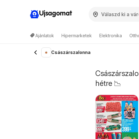
Ujsagomat
Ajánlatok
Hipermarketek
Elektronika
Otth
Császárszalonna
Császárszalon
hétre 📉