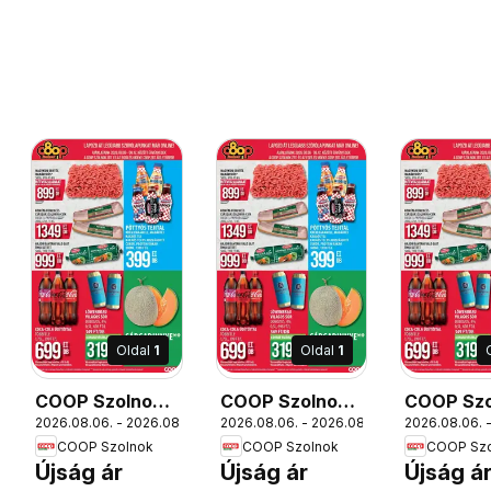
Oldal
1
Oldal
1
COOP Szolnok
COOP Szolnok
COOP Szo
12.
2026.08.06. - 2026.08.12.
2026.08.06. - 2026.08.12.
2026.08.06. -
akciós újság
akciós újság
akciós új
COOP Szolnok
COOP Szolnok
COOP Szo
Nagyszentjános
Szákszend
Székesfe
Újság ár
Újság ár
Újság á