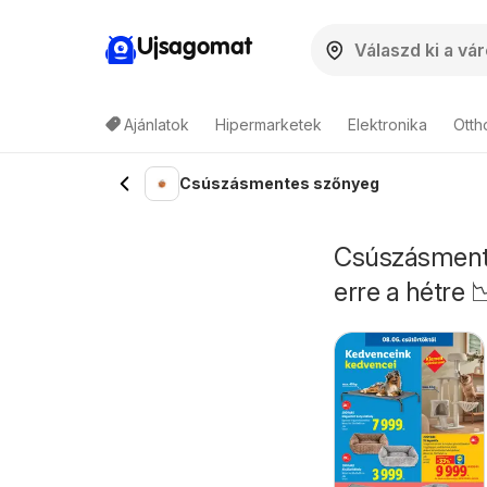
Ujsagomat
Ajánlatok
Hipermarketek
Elektronika
Otth
Csúszásmentes szőnyeg
Csúszásmente
erre a hétre 