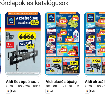
órólapok és katalógusok
Aldi Középső sor
Aldi akciós újság
Aldi aktuál
.
2026.08.06. - 2026.08.12.
2026.08.06. - 2026.08.12.
2026.08.06. - 
termékei
akciós újs
Aldi
Aldi
Aldi