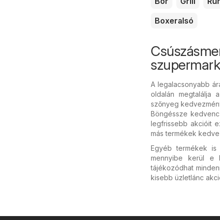
Bor
Grill
Ru
Boxeralsó
Csúszásmen
szupermark
A legalacsonyabb á
oldalán megtalálja 
szőnyeg kedvezményes
Böngéssze kedvenc m
legfrissebb akcióit 
más termékek kedvezm
Egyéb termékek is 
mennyibe kerül e
tájékozódhat mindenr
kisebb üzletlánc akc