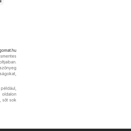
a
gomat.hu
ásmentes
tjaiban.
 szőnyeg
ságokat,
például,
oldalon
 sőt sok