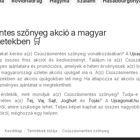
ha
Rövidnadrág
Hagyma
Szalámi
Hasábburgony
tes szőnyeg akció a magyar
etekben 🛒
rakat keresi a(z) Csúszásmentes szőnyeg vonatkozásában? A
Ujsa
az összes friss akciót és kedvezményt. Találjon rá a(z) Csúsz
 ajánlataira és promócióira, amelyek e héten érvényesek a(z) bol
agyarországi üzletei akciós újságait ma is. A(z) Csúszásmentes
ezekben az akciós újságokban leli meg: Ha átlapozza az akciós új
ényes ajánlatait is megtekintheti.
érdeklik, mint mondjuk a(z) Csúszásmentes szőnyeg? Tudja-e 
 héten a(z)
Tej
,
Vaj
,
Sajt
,
Joghurt
és
Tojás
? A
Ujsagomat.hu
ől, amire szüksége lehet. Teljes képet kaphat az összes nagyobb,
ióiról, méghozzá egy helyen.
Kezdőlap
Termékek listája
Csúszásmentes szőnyeg