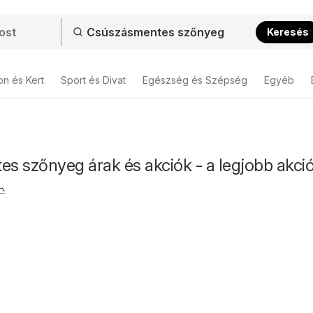
Keresés
on és Kert
Sport és Divat
Egészség és Szépség
Egyéb
s szőnyeg árak és akciók - a legjobb akci
