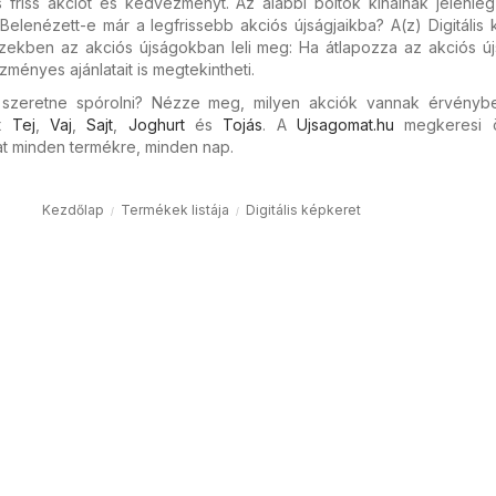
 friss akciót és kedvezményt. Az alábbi boltok kínálnak jelenleg 
 Belenézett-e már a legfrissebb akciós újságjaikba? A(z) Digitális
ezekben az akciós újságokban leli meg: Ha átlapozza az akciós új
ényes ajánlatait is megtekintheti.
s szeretne spórolni? Nézze meg, milyen akciók vannak érvényb
nt
Tej
,
Vaj
,
Sajt
,
Joghurt
és
Tojás
. A
Ujsagomat.hu
megkeresi 
 minden termékre, minden nap.
Kezdőlap
Termékek listája
Digitális képkeret