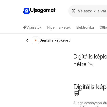
Ujsagomat
Ajánlatok
Hipermarketek
Elektronika
Otth
Digitális képkeret
Digitális képk
hétre 📉
Digitális k
🛒
A legalacsonyabb ára