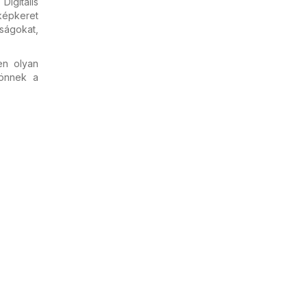
Digitális
 képkeret
ságokat,
en olyan
önnek a