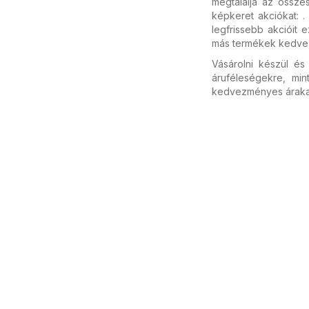
megtalálja az összes
képkeret akciókat: .
legfrissebb akcióit 
más termékek kedvezm
Vásárolni készül é
áruféleségekre, mi
kedvezményes árakat