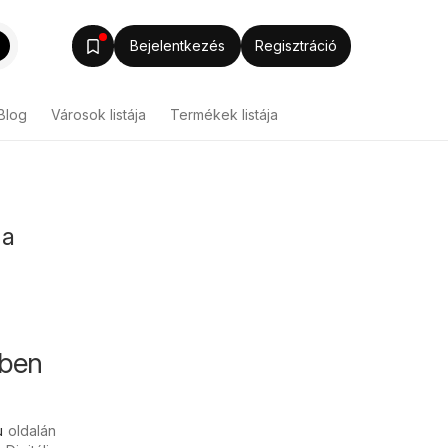
Bejelentkezés
Regisztráció
Blog
Városok listája
Termékek listája
 a
kben
u
oldalán