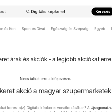
Keresés
on és Kert
Sport és Divat
Egészség és Szépség
Egyéb
eret árak és akciók - a legjobb akciókat erre
Nincs találat erre a kifejezésre.
épkeret akció a magyar szupermarkete
kat keresi a(z) Digitális képkeret vonatkozásában? A
Ujsagomat.h