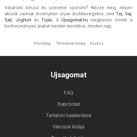
Vásárolni készül és szeretne spórolni? Nézze meg, milyen
akciók vannak érvényben olyan áruféleségekre, mint
Tej
,
Vaj
,
Sajt
,
Joghurt
és
Tojás
. A
Ujsagomat.hu
megkeresi önnek a
kedvezményes árakat minden termékre, minden nap.
Kezdőlap
Termékek listája
Eszköz
Ujsagomat
FAQ
Kapcsolat
Tartalom bejelentése
Városok listája