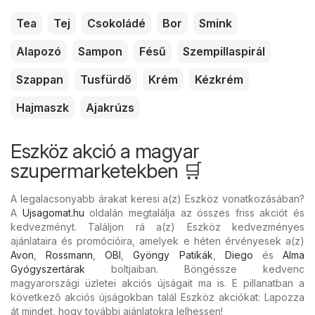
Tea
Tej
Csokoládé
Bor
Smink
Alapozó
Sampon
Fésű
Szempillaspirál
Szappan
Tusfürdő
Krém
Kézkrém
Hajmaszk
Ajakrúzs
Eszköz akció a magyar
szupermarketekben 🛒
A legalacsonyabb árakat keresi a(z) Eszköz vonatkozásában?
A
Ujsagomat.hu
oldalán megtalálja az összes friss akciót és
kedvezményt. Találjon rá a(z) Eszköz kedvezményes
ajánlataira és promócióira, amelyek e héten érvényesek a(z)
Avon
,
Rossmann
,
OBI
,
Gyöngy Patikák
,
Diego
és
Alma
Gyógyszertárak
boltjaiban. Böngéssze kedvenc
magyarországi üzletei akciós újságait ma is. E pillanatban a
következő akciós újságokban talál Eszköz akciókat: Lapozza
át mindet, hogy további ajánlatokra lelhessen!