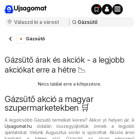
Ujsagomat
Gázsütő
Gázsütő árak és akciók - a legjobb
akciókat erre a hétre 📉
Nincs találat erre a kifejezésre.
Gázsütő akció a magyar
szupermarketekben 🛒
A legolcsóbb Gázsütő terméket keresi? Akkor jó helyen jár. A
Ujsagomat.hu
oldalán összegyűjtöttük önnek a legjobb
ajánlatokat. Velünk Augusztus során is spórolhat. Akciós áron
kapható e héten a(z) Gázsütő az olyan népszerű