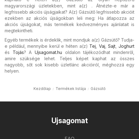
magyarországi üzletekben, mint a(z) . Átnézte-e már a
legfrissebb akciós újságjaikat? A(z) Gázsütő legfrissebb akcióit
ezekben az akciós újságokban leli meg: Ha átlapozza az
akciós újságokat, más termékek kedvezményes ajánlatait is
megtekintheti.
Egyéb termékek is érdeklik, mint mondjuk a(z) Gázsütő? Tudja-
e például, mennyibe kerül e héten a(z)
Tej
,
Vaj
,
Sajt
,
Joghurt
és
Tojás
? A
Ujsagomat.hu
oldalon tájékozódhat mindenről,
amire szüksége lehet. Teljes képet kaphat az összes
nagyobb, sőt sok kisebb üzletlánc akcióiról, méghozzá egy
helyen.
Kezdőlap
Termékek listája
Gázsütő
Ujsagomat
FAQ