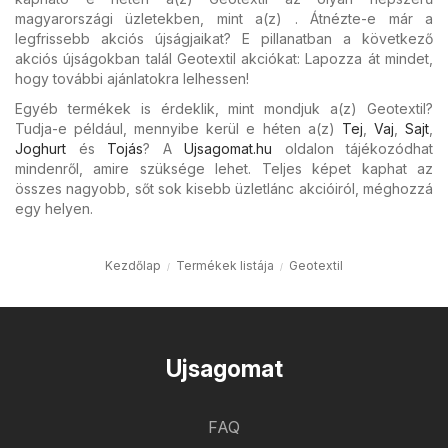
magyarországi üzletekben, mint a(z) . Átnézte-e már a
legfrissebb akciós újságjaikat? E pillanatban a következő
akciós újságokban talál Geotextil akciókat: Lapozza át mindet,
hogy további ajánlatokra lelhessen!
Egyéb termékek is érdeklik, mint mondjuk a(z) Geotextil?
Tudja-e például, mennyibe kerül e héten a(z)
Tej
,
Vaj
,
Sajt
,
Joghurt
és
Tojás
? A
Ujsagomat.hu
oldalon tájékozódhat
mindenről, amire szüksége lehet. Teljes képet kaphat az
összes nagyobb, sőt sok kisebb üzletlánc akcióiról, méghozzá
egy helyen.
Kezdőlap
Termékek listája
Geotextil
Ujsagomat
FAQ