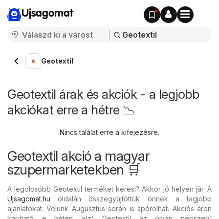
Ujsagomat
Geotextil
Geotextil árak és akciók - a legjobb
akciókat erre a hétre 📉
Nincs találat erre a kifejezésre.
Geotextil akció a magyar
szupermarketekben 🛒
A legolcsóbb Geotextil terméket keresi? Akkor jó helyen jár. A
Ujsagomat.hu
oldalán összegyűjtöttük önnek a legjobb
ajánlatokat. Velünk Augusztus során is spórolhat. Akciós áron
kapható e héten a(z) Geotextil az olyan népszerű