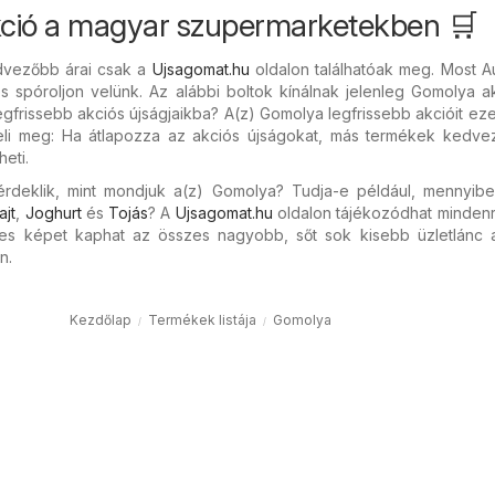
ció a magyar szupermarketekben 🛒
dvezőbb árai csak a
Ujsagomat.hu
oldalon találhatóak meg. Most A
és spóroljon velünk. Az alábbi boltok kínálnak jelenleg Gomolya ak
egfrissebb akciós újságjaikba? A(z) Gomolya legfrissebb akcióit e
eli meg: Ha átlapozza az akciós újságokat, más termékek kedv
heti.
rdeklik, mint mondjuk a(z) Gomolya? Tudja-e például, mennyibe
ajt
,
Joghurt
és
Tojás
? A
Ujsagomat.hu
oldalon tájékozódhat mindenr
jes képet kaphat az összes nagyobb, sőt sok kisebb üzletlánc ak
n.
Kezdőlap
Termékek listája
Gomolya