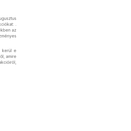
ugusztus
ciókat: .
zekben az
ezményes
 kerül e
ől, amire
cióiról,