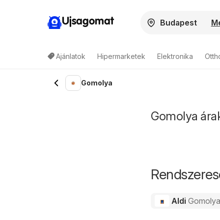
Ujsagomat
Me
Ajánlatok
Hipermarketek
Elektronika
Otth
Gomolya
Gomolya árak 
Rendszeres
Aldi
Gomoly