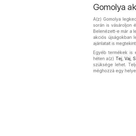
Gomolya ak
A(z) Gomolya legke
során is vásároljon 
Belenézett-e már a l
akciós újságokban l
ajánlatait is megtekint
Egyéb termékek is é
héten a(z)
Tej
,
Vaj
,
S
szüksége lehet. Tel
méghozzá egy helye