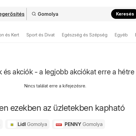
gerősítés
Keresés
on és Kert
Sport és Divat
Egészség és Szépség
Egyéb
és akciók - a legjobb akciókat erre a hétre
Nincs találat erre a kifejezésre.
en ezekben az üzletekben kapható
a
Lidl
Gomolya
PENNY
Gomolya