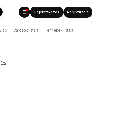
Bejelentkezés
Regisztráció
Blog
Városok listája
Termékek listája
 📉