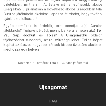
üzletekben, mint a(z) . Átnézte-e már a legfrissebb akciós
újságjaikat? E pillanatban a következő akciós újságokban talál
Gurulós játéktároló akciókat: Lapozza át mindet, hogy további
ajánlatokra lelhessen!
Egyéb termékek is érdeklik, mint mondjuk a(z) Gurulós
játéktároló? Tudja-e például, mennyibe kerül e héten a(z)
Tej
,
Vaj
,
Sajt
,
Joghurt
és
Tojás
? A
Ujsagomat.hu
oldalon
tájékozódhat mindenről, amire szüksége lehet. Teljes képet
kaphat az összes nagyobb, sőt sok kisebb üzletlánc akcióiról,
méghozzá egy helyen.
Kezdőlap
Termékek listája
Gurulós játéktároló
Ujsagomat
FAQ