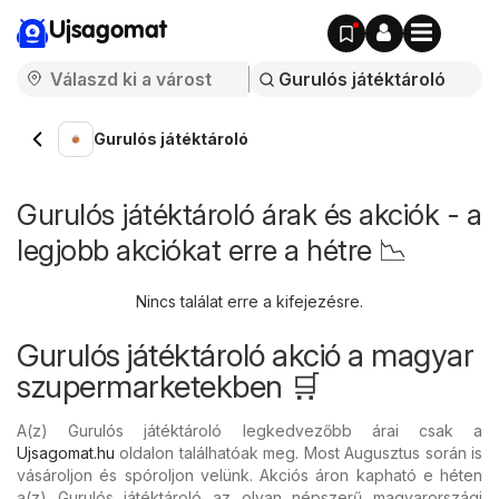
Ujsagomat
Gurulós játéktároló
Gurulós játéktároló árak és akciók - a
legjobb akciókat erre a hétre 📉
Nincs találat erre a kifejezésre.
Gurulós játéktároló akció a magyar
szupermarketekben 🛒
A(z) Gurulós játéktároló legkedvezőbb árai csak a
Ujsagomat.hu
oldalon találhatóak meg. Most Augusztus során is
vásároljon és spóroljon velünk. Akciós áron kapható e héten
a(z) Gurulós játéktároló az olyan népszerű magyarországi