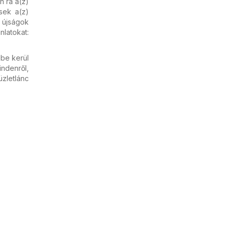
n rá a(z)
sek a(z)
 újságok
latokat:
ibe kerül
ndenről,
zletlánc