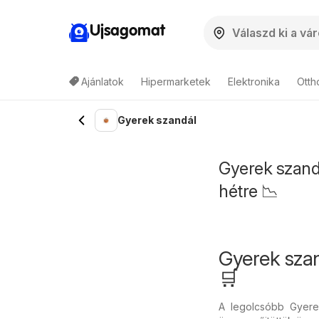
Ujsagomat
Ajánlatok
Hipermarketek
Elektronika
Otth
Gyerek szandál
Gyerek szandá
hétre 📉
Gyerek sza
🛒
A legolcsóbb Gyere