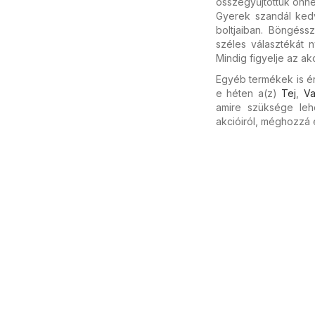
összegyűjtöttük önnek
Gyerek szandál kedv
boltjaiban. Böngéss
széles választékát 
Mindig figyelje az ak
Egyéb termékek is ér
e héten a(z)
Tej
,
Va
amire szüksége leh
akcióiról, méghozzá 