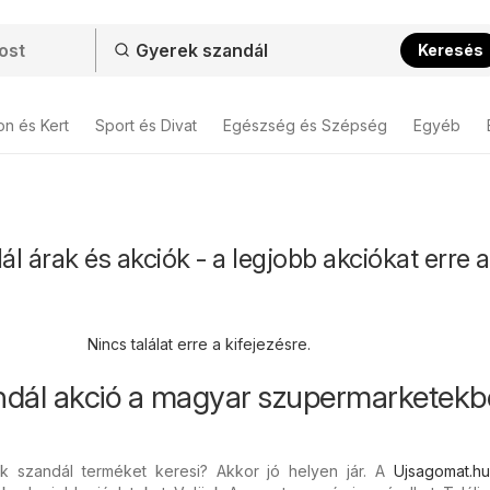
Keresés
on és Kert
Sport és Divat
Egészség és Szépség
Egyéb
l árak és akciók - a legjobb akciókat erre a
Nincs találat erre a kifejezésre.
ndál akció a magyar szupermarketek
k szandál terméket keresi? Akkor jó helyen jár. A
Ujsagomat.h