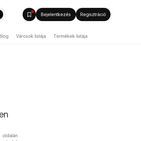
Bejelentkezés
Regisztráció
Blog
Városok listája
Termékek listája
ben
u
oldalán