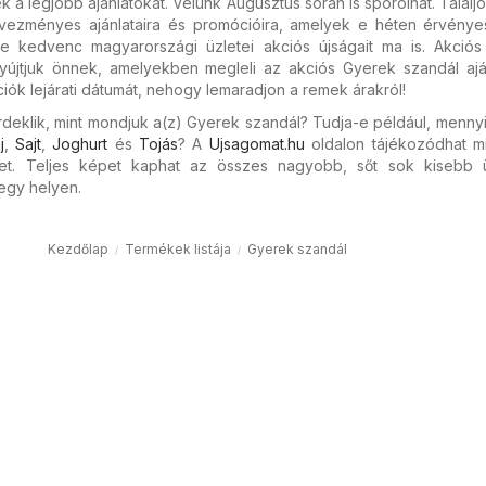
 a legjobb ajánlatokat. Velünk Augusztus során is spórolhat. Találjo
ezményes ajánlataira és promócióira, amelyek e héten érvénye
ze kedvenc magyarországi üzletei akciós újságait ma is. Akciós
nyújtjuk önnek, amelyekben megleli az akciós Gyerek szandál aján
ciók lejárati dátumát, nehogy lemaradjon a remek árakról!
deklik, mint mondjuk a(z) Gyerek szandál? Tudja-e például, menny
j
,
Sajt
,
Joghurt
és
Tojás
? A
Ujsagomat.hu
oldalon tájékozódhat mi
et. Teljes képet kaphat az összes nagyobb, sőt sok kisebb ü
egy helyen.
Kezdőlap
Termékek listája
Gyerek szandál