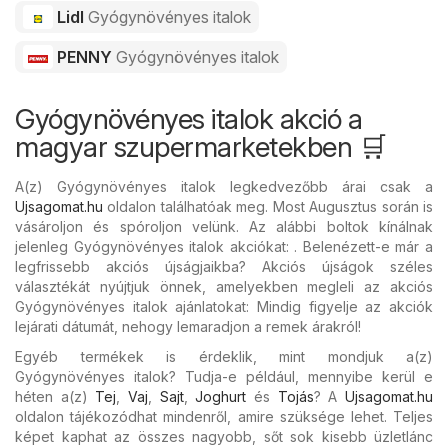
Lidl
Gyógynövényes italok
PENNY
Gyógynövényes italok
Gyógynövényes italok akció a
magyar szupermarketekben 🛒
A(z) Gyógynövényes italok legkedvezőbb árai csak a
Ujsagomat.hu
oldalon találhatóak meg. Most Augusztus során is
vásároljon és spóroljon velünk. Az alábbi boltok kínálnak
jelenleg Gyógynövényes italok akciókat: . Belenézett-e már a
legfrissebb akciós újságjaikba? Akciós újságok széles
választékát nyújtjuk önnek, amelyekben megleli az akciós
Gyógynövényes italok ajánlatokat: Mindig figyelje az akciók
lejárati dátumát, nehogy lemaradjon a remek árakról!
Egyéb termékek is érdeklik, mint mondjuk a(z)
Gyógynövényes italok? Tudja-e például, mennyibe kerül e
héten a(z)
Tej
,
Vaj
,
Sajt
,
Joghurt
és
Tojás
? A
Ujsagomat.hu
oldalon tájékozódhat mindenről, amire szüksége lehet. Teljes
képet kaphat az összes nagyobb, sőt sok kisebb üzletlánc