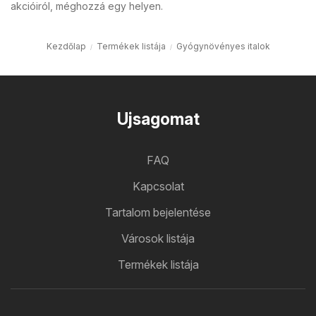
akcióiról, méghozzá egy helyen.
Kezdőlap
Termékek listája
Gyógynövényes italok
Ujsagomat
FAQ
Kapcsolat
Tartalom bejelentése
Városok listája
Termékek listája