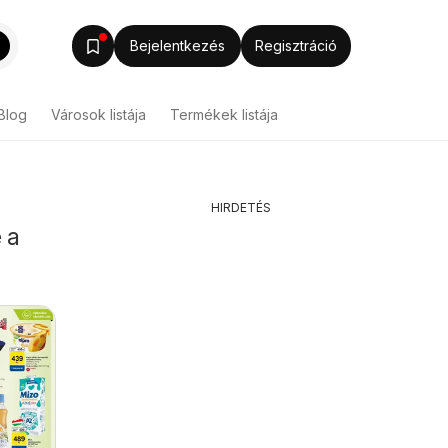
Bejelentkezés
Regisztráció
Blog
Városok listája
Termékek listája
HIRDETÉS
 a