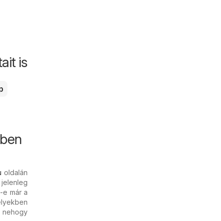
it is
p
kben
u
oldalán
jelenleg
t-e már a
elyekben
t, nehogy