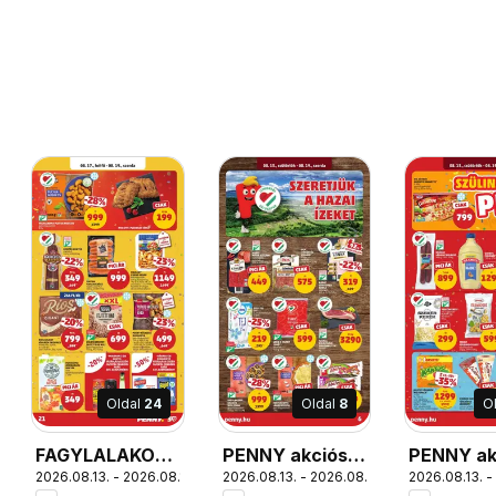
Oldal
24
Oldal
8
O
FAGYLALAKOMA
PENNY akciós
PENNY ak
9.
2026.08.13. - 2026.08.19.
2026.08.13. - 2026.08.19.
2026.08.13. -
PILYKA
újság
újság