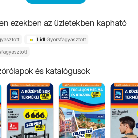
en ezekben az üzletekben kapható
yasztott
Lidl
Gyorsfagyasztott
fagyasztott
órólapok és katalógusok