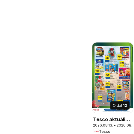
Oldal
12
Tesco aktuális
2026.08.13. - 2026.08.1
akciós újság
Tesco