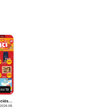
ldal
13
ciós
 2026.08.19.