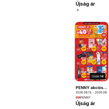
Újság ár
Oldal
14
PENNY akciós
2026.08.13. - 2026.08.1
újság
PENNY
Újság ár