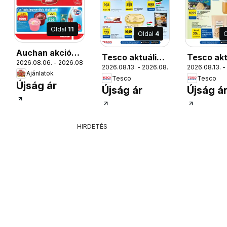
Oldal
11
Oldal
4
O
Auchan akciós
Tesco aktuális
Tesco akt
12.
2026.08.06. - 2026.08.12.
TOTT
újság Szolnok
2026.08.13. - 2026.08.19.
2026.08.13. -
akciós újság
akciós új
Ajánlatok
Tesco
Tesco
Újság ár
Újság ár
Újság á
HIRDETÉS