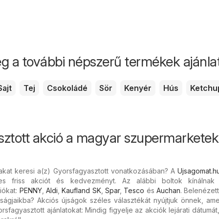
g a további népszerű termékek ajánlata
Sajt
Tej
Csokoládé
Sör
Kenyér
Hús
Ketchu
sztott akció a magyar szupermarkete
akat keresi a(z) Gyorsfagyasztott vonatkozásában? A
Ujsagomat.h
es friss akciót és kedvezményt. Az alábbi boltok kínálnak 
iókat:
PENNY
,
Aldi
,
Kaufland SK
,
Spar
,
Tesco
és
Auchan
. Belenézet
jságjaikba? Akciós újságok széles választékát nyújtjuk önnek, am
rsfagyasztott ajánlatokat: Mindig figyelje az akciók lejárati dátumá