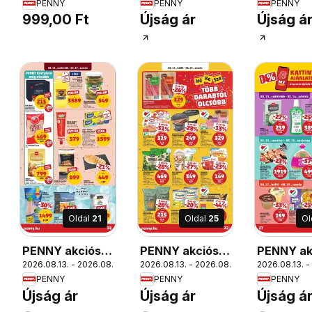
PENNY
PENNY
PENNY
NUGGETS
999,00 Ft
Újság ár
Újság á
gyorsfagyasztott,
Fagyasztott
csirkemell
falatkák
Oldal
21
Oldal
25
Ol
PENNY akciós
PENNY akciós
PENNY ak
9.
2026.08.13. - 2026.08.19.
2026.08.13. - 2026.08.19.
2026.08.13. -
újság
újság
újság
PENNY
PENNY
PENNY
Újság ár
Újság ár
Újság á