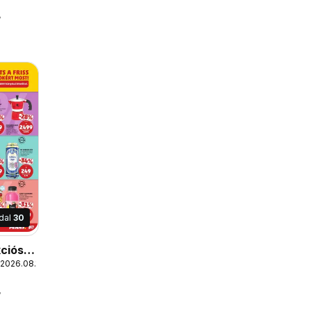
r
dal
30
ciós
 2026.08.19.
r