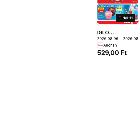
Oldal
11
IGLO
2026.08.06. - 2026.08.
GYORSFAGYASZ
Auchan
ZSENGE
529,00 Ft
PARAJKRÉM,
natúr, 450 g,
1687 Ft/kg