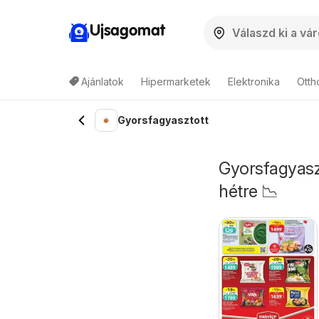
Ujsagomat
Ajánlatok
Hipermarketek
Elektronika
Otth
Gyorsfagyasztott
Gyorsfagyaszt
hétre 📉