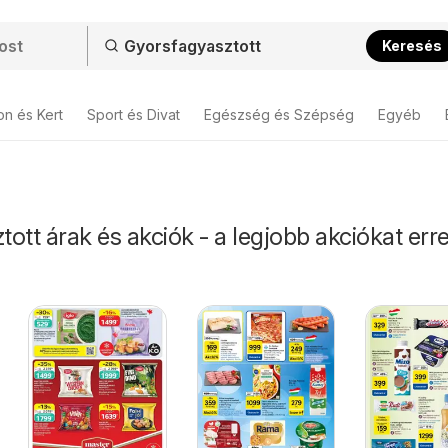
Keresés
on és Kert
Sport és Divat
Egészség és Szépség
Egyéb
ott árak és akciók - a legjobb akciókat erre