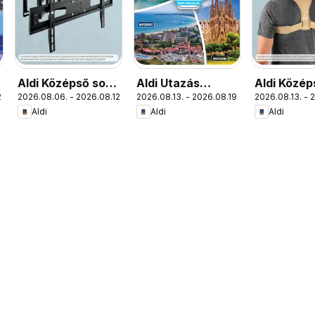
Aldi Középső sor
Aldi Utazás
Aldi Közép
.
2026.08.06. - 2026.08.12.
2026.08.13. - 2026.08.19.
2026.08.13. - 
termékei
katalógus
termékei
Aldi
Aldi
Aldi