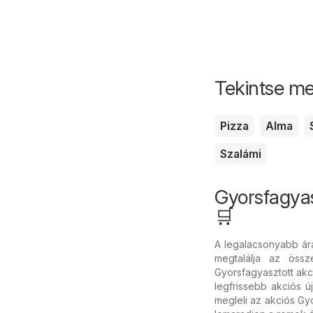
Tekintse me
Pizza
Alma
Szalámi
Gyorsfagya
🛒
A legalacsonyabb ár
megtalálja az össz
Gyorsfagyasztott akc
legfrissebb akciós ú
megleli az akciós Gyo