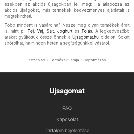
ezekben az akciós újságokban leli meg: Ha átlapozza az
akciós újságokat, más termékek kedvezményes ajánlatait is
megtekintheti.
Több mindent is vásárolna? Nézze meg olyan termékek árait
is, mint pl.
Tej
,
Vaj
,
Sajt
,
Joghurt
és
Tojás
. A legkedvezőbb
árakat gyűjtöttük össze önnek a
Ujsagomat.hu
oldalon. Sokat
spórolhat, ha minden héten a segítségünkkel vásárol.
Kezdőlap
Termékek listája
Hajformázás
Ujsagomat
FAQ
Kapcsolat
Tartalom bejelentése