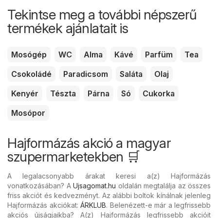
Tekintse meg a további népszerű
termékek ajánlatait is
Mosógép
WC
Alma
Kávé
Parfüm
Tea
Csokoládé
Paradicsom
Saláta
Olaj
Kenyér
Tészta
Párna
Só
Cukorka
Mosópor
Hajformázás akció a magyar
szupermarketekben 🛒
A legalacsonyabb árakat keresi a(z) Hajformázás
vonatkozásában? A
Ujsagomat.hu
oldalán megtalálja az összes
friss akciót és kedvezményt. Az alábbi boltok kínálnak jelenleg
Hajformázás akciókat:
ÁRKLUB
. Belenézett-e már a legfrissebb
akciós újságjaikba? A(z) Hajformázás legfrissebb akcióit