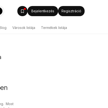
Bejelentkezés
Regisztráció
Blog
Városok listája
Termékek listája
a
ben
eg. Most