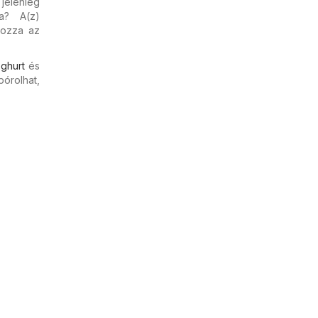
jelenleg
ba? A(z)
pozza az
ghurt
és
pórolhat,