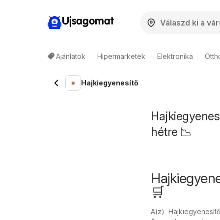
Ujsagomat
Ajánlatok
Hipermarketek
Elektronika
Otth
Hajkiegyenesítő
Hajkiegyenesí
hétre 📉
Hajkiegyen
🛒
A(z) Hajkiegyenesí