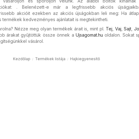
 vásároljon és spóroljon velünk. Az alábbi boltok kínálnak 
ciókat: . Belenézett-e már a legfrissebb akciós újságjaik
frissebb akcióit ezekben az akciós újságokban leli meg: Ha átla
s termékek kedvezményes ajánlatait is megtekintheti.
rolna? Nézze meg olyan termékek árait is, mint pl.
Tej
,
Vaj
,
Sajt
,
Jo
bb árakat gyűjtöttük össze önnek a
Ujsagomat.hu
oldalon. Sokat s
gítségünkkel vásárol.
Kezdőlap
Termékek listája
Hajkiegyenesítő