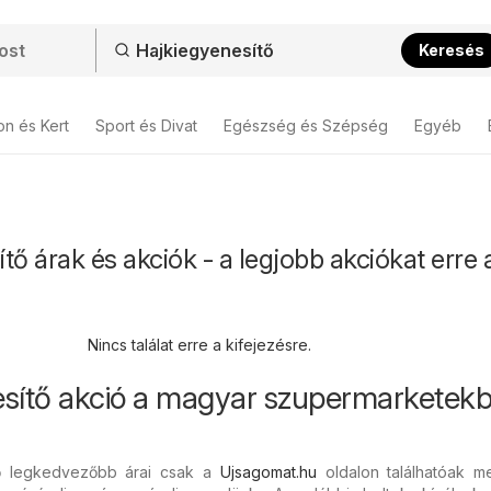
Keresés
on és Kert
Sport és Divat
Egészség és Szépség
Egyéb
tő árak és akciók - a legjobb akciókat erre 
Nincs találat erre a kifejezésre.
esítő akció a magyar szupermarketek
tő legkedvezőbb árai csak a
Ujsagomat.hu
oldalon találhatóak m