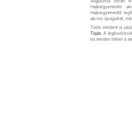
Augusztus során is
Hajkiegyenesítő ak
Hajkiegyenesítő leg
akciós újságokat, má
Több mindent is vásá
Tojás
. A legkedvező
ha minden héten a se