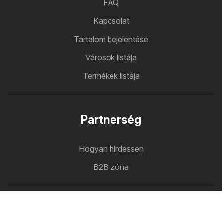
FAQ
Kapcsolat
Tartalom bejelentése
Városok listája
Termékek listája
Partnerség
Hogyan hirdessen
B2B zóna
Ujsagomat
Minden újság egy helyen