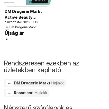
Oldal
27
DM Drogerie Markt
Active Beauty
csütörtöktől 2026.07.16.
2026/07-08
DM Drogerie Markt
Újság ár
Rendszeresen ezekben az
üzletekben kapható
DM Drogerie Markt
Hajlakk
Rossmann
Hajlakk
Népszerű szórólapok és