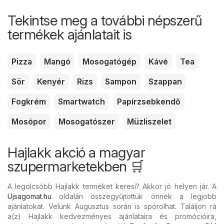
Tekintse meg a további népszerű
termékek ajánlatait is
Pizza
Mangó
Mosogatógép
Kávé
Tea
Sör
Kenyér
Rizs
Sampon
Szappan
Fogkrém
Smartwatch
Papírzsebkendő
Mosópor
Mosogatószer
Müzliszelet
Hajlakk akció a magyar
szupermarketekben 🛒
A legolcsóbb Hajlakk terméket keresi? Akkor jó helyen jár. A
Ujsagomat.hu
oldalán összegyűjtöttük önnek a legjobb
ajánlatokat. Velünk Augusztus során is spórolhat. Találjon rá
a(z) Hajlakk kedvezményes ajánlataira és promócióira,