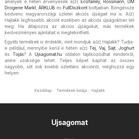
amelyek e héten érvényesek a(z)
Ecofamily
,
Rossmann
,
DM
Drogerie Markt
,
ÁRKLUB
és
FullDiszkont
boltjaiban. Böngéssze
kedvenc magyarországi üzletei akciós újságait ma is. A(z)
Hajlakk legfrissebb akcióit ezekben az akciós újságokban leli
meg: Ha átlapozza az akciós újságokat, más termékek
kedvezményes ajánlatait is megtekintheti.
Egyéb termékek is érdeklik, mint mondjuk a(z) Hajlakk? Tudja-
e például, mennyibe kerül e héten a(z)
Tej
,
Vaj
,
Sajt
,
Joghurt
és
Tojás
? A
Ujsagomat.hu
oldalon tájékozódhat mindenről,
amire szüksége lehet. Teljes képet kaphat az összes
nagyobb, sőt sok kisebb üzletlánc akcióiról, méghozzá egy
helyen.
Kezdőlap
Termékek listája
Hajlakk
Ujsagomat