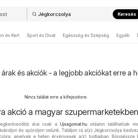
Keresés
on és Kert
Sport és Divat
Egészség és Szépség
Egyéb
árak és akciók - a legjobb akciókat erre a h
Nincs találat erre a kifejezésre.
ya akció a magyar szupermarketekben
 legkedvezőbb árai csak a
Ujsagomat.hu
oldalon találhatóak m
ásároljon és spóroljon velünk. Találjon rá a(z) Jégkorcsolya ked
ócióira, amelyek e héten érvényesek a(z) boltjaiban. Böngéssze