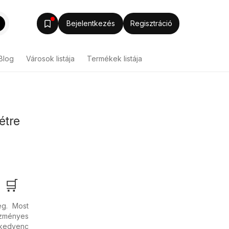
Bejelentkezés
Regisztráció
Blog
Városok listája
Termékek listája
étre
 🛒
eg. Most
vezményes
 kedvenc