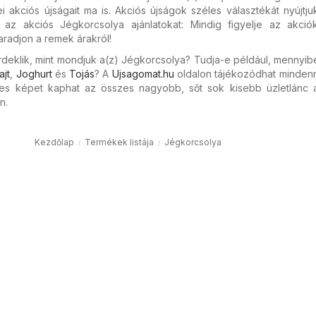
i akciós újságait ma is. Akciós újságok széles választékát nyújtj
az akciós Jégkorcsolya ajánlatokat: Mindig figyelje az akciók 
radjon a remek árakról!
deklik, mint mondjuk a(z) Jégkorcsolya? Tudja-e például, mennyib
ajt
,
Joghurt
és
Tojás
? A
Ujsagomat.hu
oldalon tájékozódhat mindenr
jes képet kaphat az összes nagyobb, sőt sok kisebb üzletlánc ak
n.
Kezdőlap
Termékek listája
Jégkorcsolya