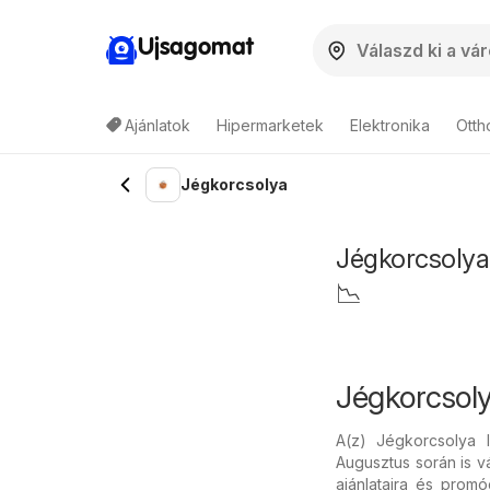
Ujsagomat
Ajánlatok
Hipermarketek
Elektronika
Otth
Jégkorcsolya
Jégkorcsolya 
📉
Jégkorcsol
A(z) Jégkorcsolya
Augusztus során is v
ajánlataira és prom