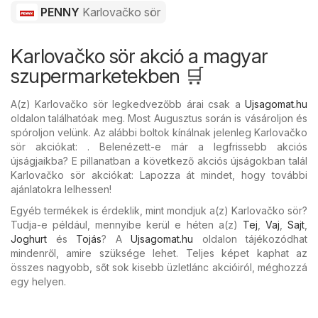
PENNY
Karlovačko sör
Karlovačko sör akció a magyar
szupermarketekben 🛒
A(z) Karlovačko sör legkedvezőbb árai csak a
Ujsagomat.hu
oldalon találhatóak meg. Most Augusztus során is vásároljon és
spóroljon velünk. Az alábbi boltok kínálnak jelenleg Karlovačko
sör akciókat: . Belenézett-e már a legfrissebb akciós
újságjaikba? E pillanatban a következő akciós újságokban talál
Karlovačko sör akciókat: Lapozza át mindet, hogy további
ajánlatokra lelhessen!
Egyéb termékek is érdeklik, mint mondjuk a(z) Karlovačko sör?
Tudja-e például, mennyibe kerül e héten a(z)
Tej
,
Vaj
,
Sajt
,
Joghurt
és
Tojás
? A
Ujsagomat.hu
oldalon tájékozódhat
mindenről, amire szüksége lehet. Teljes képet kaphat az
összes nagyobb, sőt sok kisebb üzletlánc akcióiról, méghozzá
egy helyen.