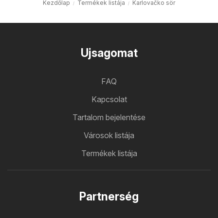
Kezdőlap
Termékek listája
Karlovačko sör
Ujsagomat
FAQ
Kapcsolat
Tartalom bejelentése
Városok listája
Termékek listája
Partnerség