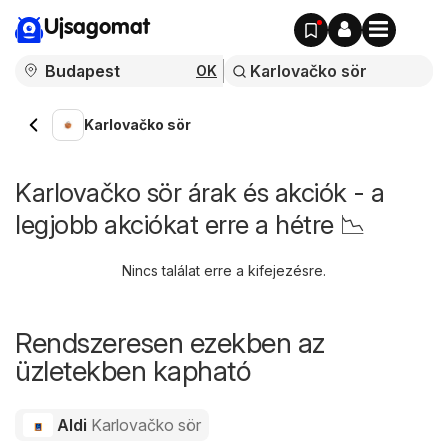
Ujsagomat
OK
Karlovačko sör
Karlovačko sör árak és akciók - a
legjobb akciókat erre a hétre 📉
Nincs találat erre a kifejezésre.
Rendszeresen ezekben az
üzletekben kapható
Aldi
Karlovačko sör