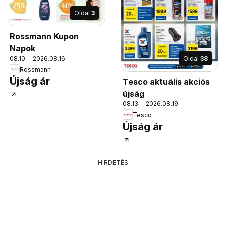
Oldal
3
Rossmann Kupon
Napok
08.10. - 2026.08.16.
Oldal
38
Rossmann
Újság ár
Tesco aktuális akciós
újság
08.13. - 2026.08.19.
Tesco
Újság ár
HIRDETÉS