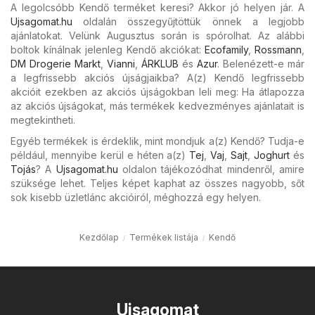
A legolcsóbb Kendő terméket keresi? Akkor jó helyen jár. A
Ujsagomat.hu
oldalán összegyűjtöttük önnek a legjobb
ajánlatokat. Velünk Augusztus során is spórolhat. Az alábbi
boltok kínálnak jelenleg Kendő akciókat:
Ecofamily
,
Rossmann
,
DM Drogerie Markt
,
Vianni
,
ÁRKLUB
és
Azur
. Belenézett-e már
a legfrissebb akciós újságjaikba? A(z) Kendő legfrissebb
akcióit ezekben az akciós újságokban leli meg: Ha átlapozza
az akciós újságokat, más termékek kedvezményes ajánlatait is
megtekintheti.
Egyéb termékek is érdeklik, mint mondjuk a(z) Kendő? Tudja-e
például, mennyibe kerül e héten a(z)
Tej
,
Vaj
,
Sajt
,
Joghurt
és
Tojás
? A
Ujsagomat.hu
oldalon tájékozódhat mindenről, amire
szüksége lehet. Teljes képet kaphat az összes nagyobb, sőt
sok kisebb üzletlánc akcióiról, méghozzá egy helyen.
Kezdőlap
Termékek listája
Kendő
Ujsagomat