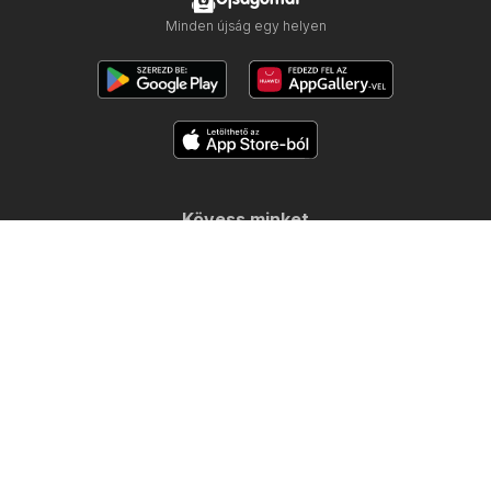
Minden újság egy helyen
Kövess minket
Többi ország:
Česko
Polska
Slovensko
Copyright © 2026
Ujsogomat.hu
.
Személyes adatkezelési beállítások
A weboldal használati feltételei