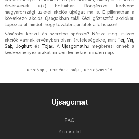
érvényesek a(z) boltjaiban. Böngéssze kedvenc
magyarországi üzletei akciós újságait ma is. E pillanatban a
következő akciós újságokban talál Kézi gőztisztító akciókat:
Lapozza át mindet, hogy további ajánlatokra lelhessen!
Vásárolni készül és szeretne spórolni? Nézze meg, milyen
akciók vannak érvényben olyan áruféleségekre, mint
Tej
,
Vaj
,
Sajt
,
Joghurt
és
Tojás
. A
Ujsagomat.hu
megkeresi önnek a
kedvezményes árakat minden termékre, minden nap.
Kezdőlap
Termékek listája
Kézi gőztisztító
Ujsagomat
FAQ
Kapcsolat