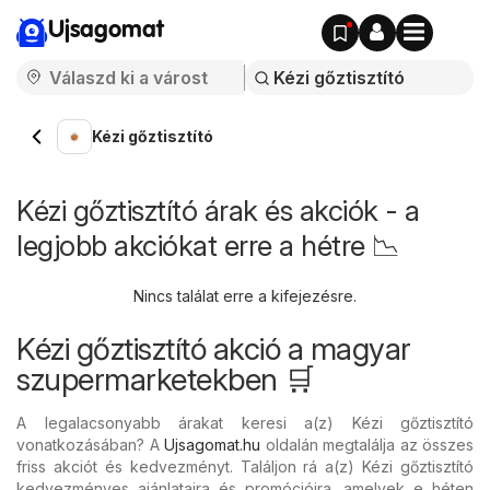
Ujsagomat
Kézi gőztisztító
Kézi gőztisztító árak és akciók - a
legjobb akciókat erre a hétre 📉
Nincs találat erre a kifejezésre.
Kézi gőztisztító akció a magyar
szupermarketekben 🛒
A legalacsonyabb árakat keresi a(z) Kézi gőztisztító
vonatkozásában? A
Ujsagomat.hu
oldalán megtalálja az összes
friss akciót és kedvezményt. Találjon rá a(z) Kézi gőztisztító
kedvezményes ajánlataira és promócióira, amelyek e héten