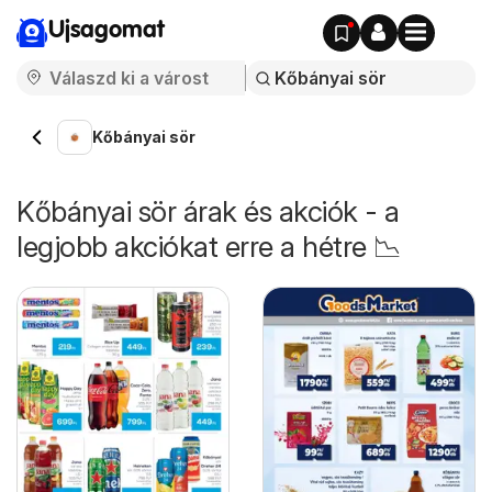
Ujsagomat
Kőbányai sör
Kőbányai sör árak és akciók - a
legjobb akciókat erre a hétre 📉