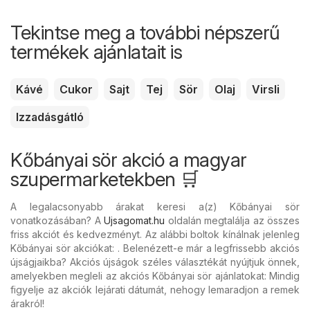
Tekintse meg a további népszerű
termékek ajánlatait is
Kávé
Cukor
Sajt
Tej
Sör
Olaj
Virsli
Izzadásgátló
Kőbányai sör akció a magyar
szupermarketekben 🛒
A legalacsonyabb árakat keresi a(z) Kőbányai sör
vonatkozásában? A
Ujsagomat.hu
oldalán megtalálja az összes
friss akciót és kedvezményt. Az alábbi boltok kínálnak jelenleg
Kőbányai sör akciókat: . Belenézett-e már a legfrissebb akciós
újságjaikba? Akciós újságok széles választékát nyújtjuk önnek,
amelyekben megleli az akciós Kőbányai sör ajánlatokat: Mindig
figyelje az akciók lejárati dátumát, nehogy lemaradjon a remek
árakról!