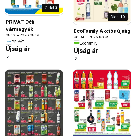
Oldal
3
Oldal
10
PRIVÁT Déli
vármegyék
EcoFamily Akciós újság
08.13. - 2026.08.19.
08.04. - 2026.08.09.
PRIVÁT
Ecofamily
Újság ár
Újság ár