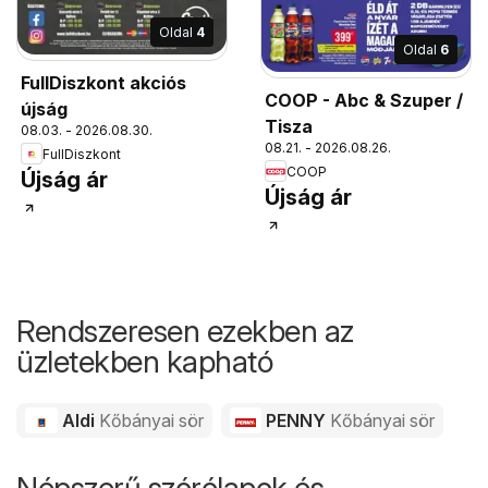
Oldal
4
Oldal
6
FullDiszkont akciós
COOP - Abc & Szuper /
újság
Tisza
08.03. - 2026.08.30.
08.21. - 2026.08.26.
FullDiszkont
COOP
Újság ár
Újság ár
Rendszeresen ezekben az
üzletekben kapható
Aldi
Kőbányai sör
PENNY
Kőbányai sör