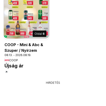
Oldal
6
COOP - Mini & Abc &
Szuper / Nyírzem
08.13. - 2026.08.19.
COOP
Újság ár
HIRDETÉS