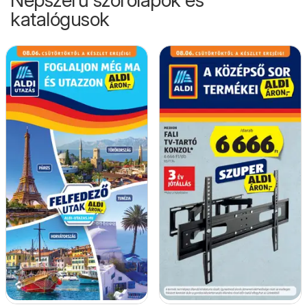
Népszerű szórólapok és
katalógusok