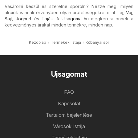
Vásárolni készül és szeretne spórolni? Nézze meg, milyen
akciók vannak érvényben olyan áruféleségekre, mint
Tej
,
Vaj
,
Sajt
,
Joghurt
és
Tojás
. A
Ujsagomat.hu
megkeresi önnek a
kedvezményes árakat minden termékre, minden nap.
Kezdőlap
Termékek listája
Kőbányai sör
Ujsagomat
FAQ
Kapcsolat
Tartalom bejelentése
Városok listája
Termékek listája