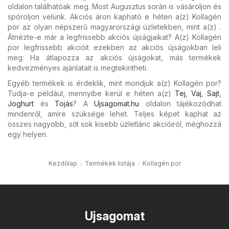
oldalon találhatóak meg. Most Augusztus során is vásároljon és
spóroljon velünk. Akciós áron kapható e héten a(z) Kollagén
por az olyan népszerű magyarországi üzletekben, mint a(z) .
Átnézte-e már a legfrissebb akciós újságjaikat? A(z) Kollagén
por legfrissebb akcióit ezekben az akciós újságokban leli
meg: Ha átlapozza az akciós újságokat, más termékek
kedvezményes ajánlatait is megtekintheti.
Egyéb termékek is érdeklik, mint mondjuk a(z) Kollagén por?
Tudja-e például, mennyibe kerül e héten a(z)
Tej
,
Vaj
,
Sajt
,
Joghurt
és
Tojás
? A
Ujsagomat.hu
oldalon tájékozódhat
mindenről, amire szüksége lehet. Teljes képet kaphat az
összes nagyobb, sőt sok kisebb üzletlánc akcióiról, méghozzá
egy helyen.
Kezdőlap
Termékek listája
Kollagén por
Ujsagomat