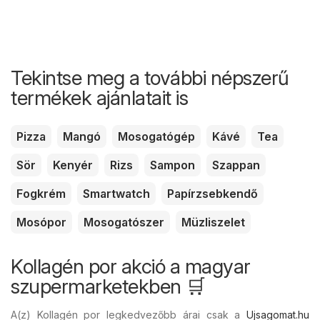
Tekintse meg a további népszerű
termékek ajánlatait is
Pizza
Mangó
Mosogatógép
Kávé
Tea
Sör
Kenyér
Rizs
Sampon
Szappan
Fogkrém
Smartwatch
Papírzsebkendő
Mosópor
Mosogatószer
Müzliszelet
Kollagén por akció a magyar
szupermarketekben 🛒
A(z) Kollagén por legkedvezőbb árai csak a
Ujsagomat.hu