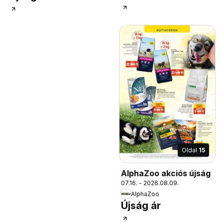
Oldal
15
AlphaZoo akciós újság
07.16. - 2026.08.09.
AlphaZoo
Újság ár