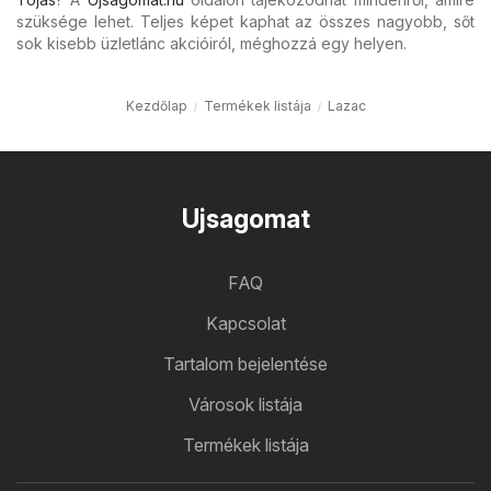
szüksége lehet. Teljes képet kaphat az összes nagyobb, sőt
sok kisebb üzletlánc akcióiról, méghozzá egy helyen.
Kezdőlap
Termékek listája
Lazac
Ujsagomat
FAQ
Kapcsolat
Tartalom bejelentése
Városok listája
Termékek listája