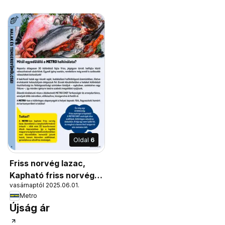
Oldal
6
Friss norvég lazac,
Kapható friss norvég
vasárnaptól 2025.06.01.
lazac közvetlenül a
Metro
tenyésztőfarmokról
Újság ár
érkezik - több mint 20
lazacfarmmal állunk