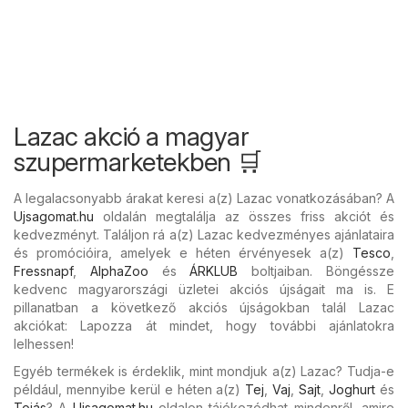
Lazac akció a magyar
szupermarketekben 🛒
A legalacsonyabb árakat keresi a(z) Lazac vonatkozásában? A
Ujsagomat.hu
oldalán megtalálja az összes friss akciót és
kedvezményt. Találjon rá a(z) Lazac kedvezményes ajánlataira
és promócióira, amelyek e héten érvényesek a(z)
Tesco
,
Fressnapf
,
AlphaZoo
és
ÁRKLUB
boltjaiban. Böngéssze
kedvenc magyarországi üzletei akciós újságait ma is. E
pillanatban a következő akciós újságokban talál Lazac
akciókat: Lapozza át mindet, hogy további ajánlatokra
lelhessen!
Egyéb termékek is érdeklik, mint mondjuk a(z) Lazac? Tudja-e
például, mennyibe kerül e héten a(z)
Tej
,
Vaj
,
Sajt
,
Joghurt
és
Tojás
? A
Ujsagomat.hu
oldalon tájékozódhat mindenről, amire