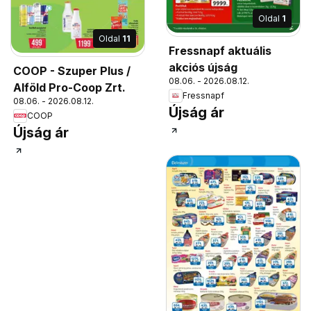
Oldal
1
Oldal
11
Fressnapf aktuális
akciós újság
COOP - Szuper Plus /
08.06. - 2026.08.12.
Alföld Pro-Coop Zrt.
Fressnapf
08.06. - 2026.08.12.
Újság ár
COOP
Újság ár