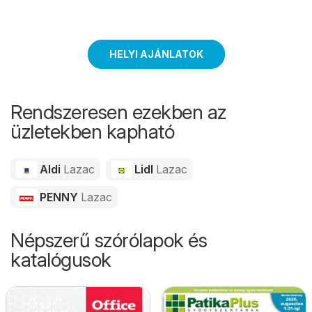
kapcsolatban. Így a
legtöbb
magyarországikereskedővelellentétben
HELYI AJÁNLATOK
nem közvetítőkön
keresztül jutunk hozzá,
hanem közvetlen
Rendszeresen ezekben az
szállítással, garantálva
üzletekben kapható
az ultrafriss
minőséget.
Aldi
Lazac
Lidl
Lazac
PENNY
Lazac
Népszerű szórólapok és
katalógusok