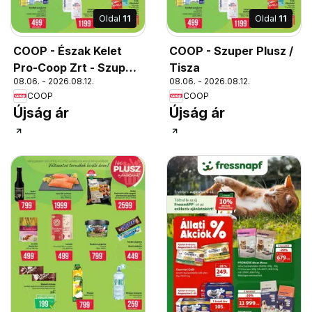
Oldal
11
Oldal
11
COOP - Észak Kelet
COOP - Szuper Plusz /
Pro-Coop Zrt - Szuper
Tisza
08.06. - 2026.08.12.
08.06. - 2026.08.12.
Plusz
COOP
COOP
Újság ár
Újság ár