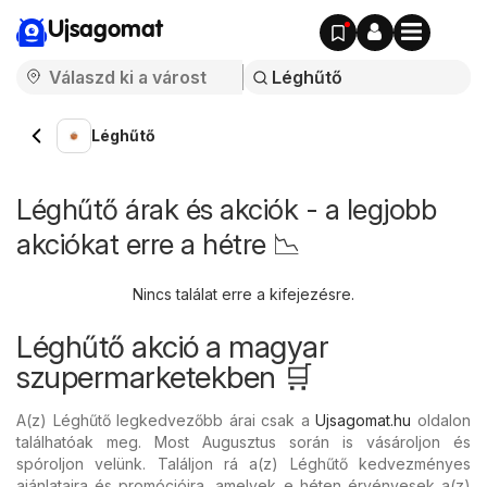
Ujsagomat
Léghűtő
Léghűtő árak és akciók - a legjobb
akciókat erre a hétre 📉
Nincs találat erre a kifejezésre.
Léghűtő akció a magyar
szupermarketekben 🛒
A(z) Léghűtő legkedvezőbb árai csak a
Ujsagomat.hu
oldalon
találhatóak meg. Most Augusztus során is vásároljon és
spóroljon velünk. Találjon rá a(z) Léghűtő kedvezményes
ajánlataira és promócióira, amelyek e héten érvényesek a(z)