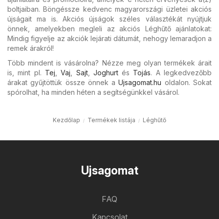
boltjaiban. Böngéssze kedvenc magyarországi üzletei akciós
újságait ma is. Akciós újságok széles választékát nyújtjuk
önnek, amelyekben megleli az akciós Léghűtő ajánlatokat:
Mindig figyelje az akciók lejárati dátumát, nehogy lemaradjon a
remek árakról!
Több mindent is vásárolna? Nézze meg olyan termékek árait
is, mint pl.
Tej
,
Vaj
,
Sajt
,
Joghurt
és
Tojás
. A legkedvezőbb
árakat gyűjtöttük össze önnek a
Ujsagomat.hu
oldalon. Sokat
spórolhat, ha minden héten a segítségünkkel vásárol.
Kezdőlap
Termékek listája
Léghűtő
Ujsagomat
FAQ
Kapcsolat