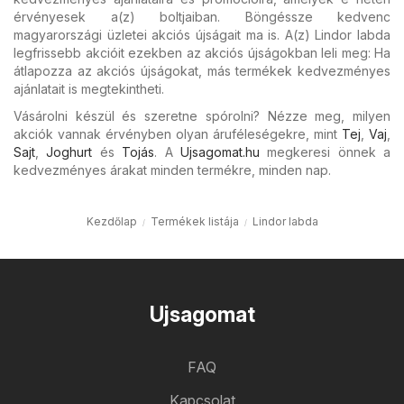
érvényesek a(z) boltjaiban. Böngéssze kedvenc
magyarországi üzletei akciós újságait ma is. A(z) Lindor labda
legfrissebb akcióit ezekben az akciós újságokban leli meg: Ha
átlapozza az akciós újságokat, más termékek kedvezményes
ajánlatait is megtekintheti.
Vásárolni készül és szeretne spórolni? Nézze meg, milyen
akciók vannak érvényben olyan áruféleségekre, mint
Tej
,
Vaj
,
Sajt
,
Joghurt
és
Tojás
. A
Ujsagomat.hu
megkeresi önnek a
kedvezményes árakat minden termékre, minden nap.
Kezdőlap
Termékek listája
Lindor labda
Ujsagomat
FAQ
Kapcsolat