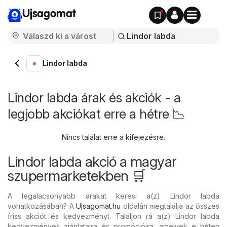
Ujsagomat
Lindor labda
Lindor labda árak és akciók - a
legjobb akciókat erre a hétre 📉
Nincs találat erre a kifejezésre.
Lindor labda akció a magyar
szupermarketekben 🛒
A legalacsonyabb árakat keresi a(z) Lindor labda
vonatkozásában? A
Ujsagomat.hu
oldalán megtalálja az összes
friss akciót és kedvezményt. Találjon rá a(z) Lindor labda
kedvezményes ajánlataira és promócióira, amelyek e héten