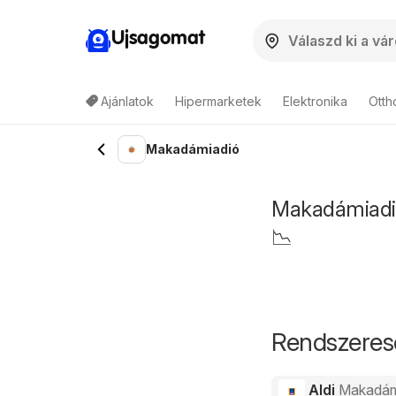
Ujsagomat
Ajánlatok
Hipermarketek
Elektronika
Otth
Makadámiadió
Makadámiadió 
📉
Rendszeres
Aldi
Makadám