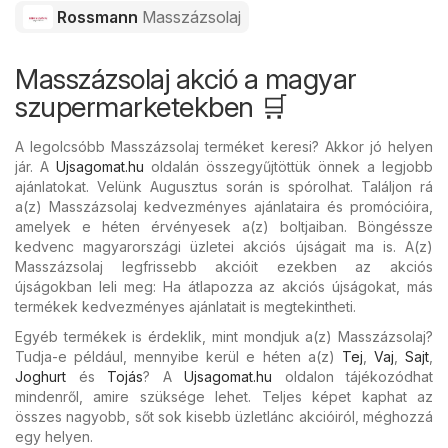
Rossmann
Masszázsolaj
Masszázsolaj akció a magyar
szupermarketekben 🛒
A legolcsóbb Masszázsolaj terméket keresi? Akkor jó helyen
jár. A
Ujsagomat.hu
oldalán összegyűjtöttük önnek a legjobb
ajánlatokat. Velünk Augusztus során is spórolhat. Találjon rá
a(z) Masszázsolaj kedvezményes ajánlataira és promócióira,
amelyek e héten érvényesek a(z) boltjaiban. Böngéssze
kedvenc magyarországi üzletei akciós újságait ma is. A(z)
Masszázsolaj legfrissebb akcióit ezekben az akciós
újságokban leli meg: Ha átlapozza az akciós újságokat, más
termékek kedvezményes ajánlatait is megtekintheti.
Egyéb termékek is érdeklik, mint mondjuk a(z) Masszázsolaj?
Tudja-e például, mennyibe kerül e héten a(z)
Tej
,
Vaj
,
Sajt
,
Joghurt
és
Tojás
? A
Ujsagomat.hu
oldalon tájékozódhat
mindenről, amire szüksége lehet. Teljes képet kaphat az
összes nagyobb, sőt sok kisebb üzletlánc akcióiról, méghozzá
egy helyen.