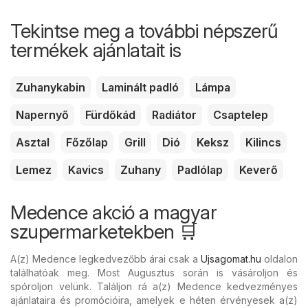
Tekintse meg a további népszerű
termékek ajánlatait is
Zuhanykabin
Laminált padló
Lámpa
Napernyő
Fürdőkád
Radiátor
Csaptelep
Asztal
Főzőlap
Grill
Dió
Keksz
Kilincs
Lemez
Kavics
Zuhany
Padlólap
Keverő
Medence akció a magyar
szupermarketekben 🛒
A(z) Medence legkedvezőbb árai csak a
Ujsagomat.hu
oldalon
találhatóak meg. Most Augusztus során is vásároljon és
spóroljon velünk. Találjon rá a(z) Medence kedvezményes
ajánlataira és promócióira, amelyek e héten érvényesek a(z)