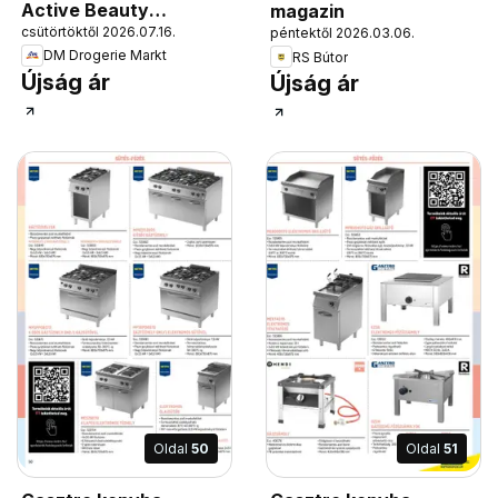
Active Beauty
magazin
csütörtöktől 2026.07.16.
péntektől 2026.03.06.
2026/07-08
DM Drogerie Markt
RS Bútor
Újság ár
Újság ár
Oldal
50
Oldal
51