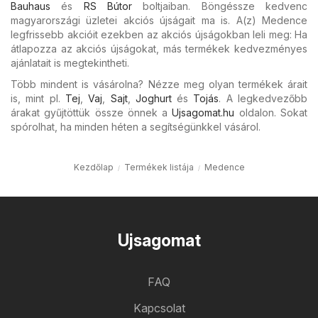
Bauhaus
és
RS Bútor
boltjaiban. Böngéssze kedvenc
magyarországi üzletei akciós újságait ma is. A(z) Medence
legfrissebb akcióit ezekben az akciós újságokban leli meg: Ha
átlapozza az akciós újságokat, más termékek kedvezményes
ajánlatait is megtekintheti.
Több mindent is vásárolna? Nézze meg olyan termékek árait
is, mint pl.
Tej
,
Vaj
,
Sajt
,
Joghurt
és
Tojás
. A legkedvezőbb
árakat gyűjtöttük össze önnek a
Ujsagomat.hu
oldalon. Sokat
spórolhat, ha minden héten a segítségünkkel vásárol.
Kezdőlap
Termékek listája
Medence
Ujsagomat
FAQ
Kapcsolat