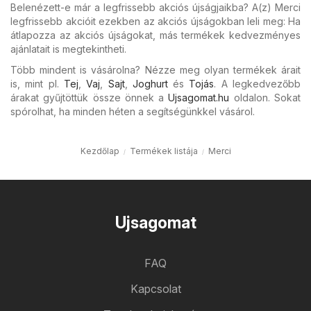
Belenézett-e már a legfrissebb akciós újságjaikba? A(z) Merci
legfrissebb akcióit ezekben az akciós újságokban leli meg: Ha
átlapozza az akciós újságokat, más termékek kedvezményes
ajánlatait is megtekintheti.
Több mindent is vásárolna? Nézze meg olyan termékek árait
is, mint pl.
Tej
,
Vaj
,
Sajt
,
Joghurt
és
Tojás
. A legkedvezőbb
árakat gyűjtöttük össze önnek a
Ujsagomat.hu
oldalon. Sokat
spórolhat, ha minden héten a segítségünkkel vásárol.
Kezdőlap
Termékek listája
Merci
Ujsagomat
FAQ
Kapcsolat