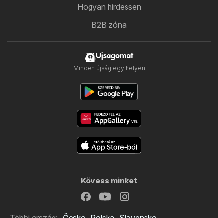
Hogyan hirdessen
B2B zóna
Ujsagomat
Minden újság egy helyen
Kövess minket
Többi ország:
Česko
Polska
Slovensko