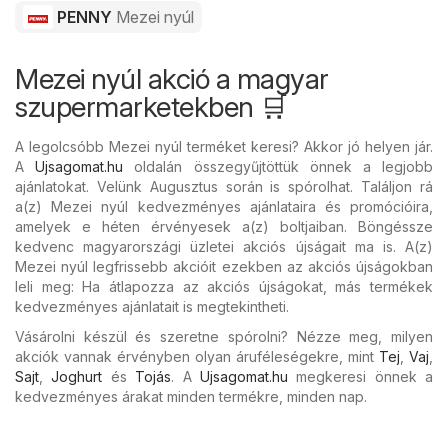
PENNY
Mezei nyúl
Mezei nyúl akció a magyar
szupermarketekben 🛒
A legolcsóbb Mezei nyúl terméket keresi? Akkor jó helyen jár.
A
Ujsagomat.hu
oldalán összegyűjtöttük önnek a legjobb
ajánlatokat. Velünk Augusztus során is spórolhat. Találjon rá
a(z) Mezei nyúl kedvezményes ajánlataira és promócióira,
amelyek e héten érvényesek a(z) boltjaiban. Böngéssze
kedvenc magyarországi üzletei akciós újságait ma is. A(z)
Mezei nyúl legfrissebb akcióit ezekben az akciós újságokban
leli meg: Ha átlapozza az akciós újságokat, más termékek
kedvezményes ajánlatait is megtekintheti.
Vásárolni készül és szeretne spórolni? Nézze meg, milyen
akciók vannak érvényben olyan áruféleségekre, mint
Tej
,
Vaj
,
Sajt
,
Joghurt
és
Tojás
. A
Ujsagomat.hu
megkeresi önnek a
kedvezményes árakat minden termékre, minden nap.