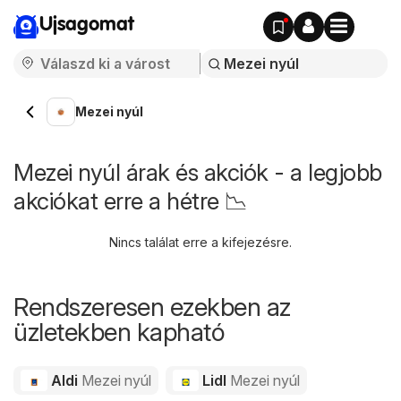
Ujsagomat
Mezei nyúl
Mezei nyúl árak és akciók - a legjobb
akciókat erre a hétre 📉
Nincs találat erre a kifejezésre.
Rendszeresen ezekben az
üzletekben kapható
Aldi
Mezei nyúl
Lidl
Mezei nyúl