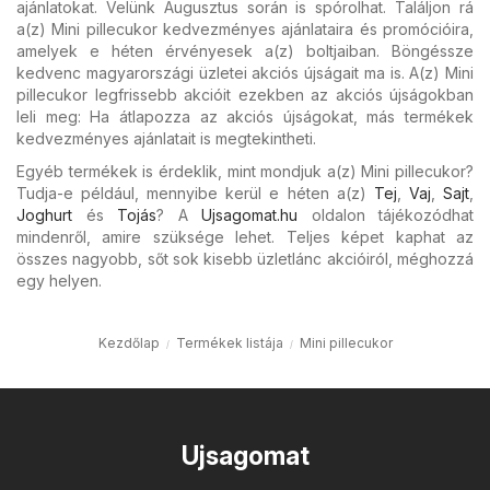
ajánlatokat. Velünk Augusztus során is spórolhat. Találjon rá
a(z) Mini pillecukor kedvezményes ajánlataira és promócióira,
amelyek e héten érvényesek a(z) boltjaiban. Böngéssze
kedvenc magyarországi üzletei akciós újságait ma is. A(z) Mini
pillecukor legfrissebb akcióit ezekben az akciós újságokban
leli meg: Ha átlapozza az akciós újságokat, más termékek
kedvezményes ajánlatait is megtekintheti.
Egyéb termékek is érdeklik, mint mondjuk a(z) Mini pillecukor?
Tudja-e például, mennyibe kerül e héten a(z)
Tej
,
Vaj
,
Sajt
,
Joghurt
és
Tojás
? A
Ujsagomat.hu
oldalon tájékozódhat
mindenről, amire szüksége lehet. Teljes képet kaphat az
összes nagyobb, sőt sok kisebb üzletlánc akcióiról, méghozzá
egy helyen.
Kezdőlap
Termékek listája
Mini pillecukor
Ujsagomat