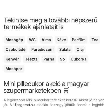
Tekintse meg a további népszerű
termékek ajánlatait is
Mosógép
WC
Alma
Kávé
Parfüm
Tea
Csokoládé
Paradicsom
Saláta
Olaj
Kenyér
Tészta
Párna
Só
Cukorka
Mosópor
Mini pillecukor akció a magyar
szupermarketekben 🛒
A legolcsóbb Mini pillecukor terméket keresi? Akkor jó helyen
jár. A
Ujsagomat.hu
oldalán összegyűjtöttük önnek a legjobb