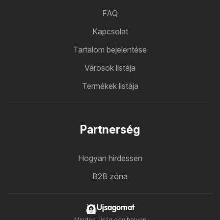
FAQ
Kapcsolat
Tartalom bejelentése
Városok listája
Termékek listája
Partnerség
Hogyan hirdessen
B2B zóna
Ujsagomat
Minden újság egy helyen