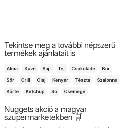
Tekintse meg a további népszerű
termékek ajánlatait is
Alma
Kávé
Sajt
Tej
Csokoládé
Bor
Sör
Grill
Olaj
Kenyér
Tészta
Szalonna
Körte
Ketchup
Só
Csemege
Nuggets akció a magyar
szupermarketekben 🛒