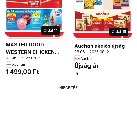
Oldal
11
Oldal
15
MASTER GOOD
Auchan akciós újság
WESTERN CHICKEN
08.06. - 2026.08.12.
08.06. - 2026.08.12.
NUGGETS, MASTER
Auchan
Auchan
Újság ár
GOOD WESTERN
1 499,00 Ft
CHICKEN NUGGETS
600 g, 3865 Ft/kg
HIRDETÉS