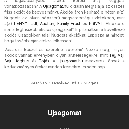
A legalacsonyabb árakat keresi a(z) Nuggets
vonatkozásában? A
Ujsagomat.hu
oldalán megtalálja az összes
friss akciót és kedvezményt. Akciós áron kapható e héten a(z)
Nuggets az olyan népszerű magyarországi üzletekben, mint
a(z)
PENNY
,
Lidl
,
Auchan
,
Family Frost
és
PRIVÁT
. Átnézte-e
már a legfrissebb akciós újságjaikat? E pillanatban a következő
akciós újságokban talál Nuggets akciókat: Lapozza át mindet,
hogy további ajánlatokra lelhessen!
Vásárolni készül és szeretne spórolni? Nézze meg, milyen
akciók vannak érvényben olyan áruféleségekre, mint
Tej
,
Vaj
,
Sajt
,
Joghurt
és
Tojás
. A
Ujsagomat.hu
megkeresi önnek a
kedvezményes árakat minden termékre, minden nap.
Kezdőlap
Termékek listája
Nuggets
Ujsagomat