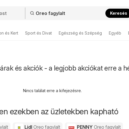
Keresés
on és Kert
Sport és Divat
Egészség és Szépség
Egyéb
árak és akciók - a legjobb akciókat erre a h
Nincs találat erre a kifejezésre.
en ezekben az üzletekben kapható
lalt
Lidl
Oreo fagylalt
PENNY
Oreo fagylalt