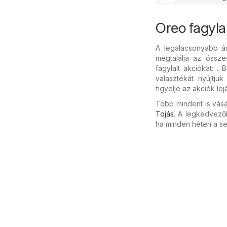
Oreo fagyla
A legalacsonyabb á
megtalálja az össze
fagylalt akciókat: .
választékát nyújtju
figyelje az akciók le
Több mindent is vásá
Tojás
. A legkedvező
ha minden héten a se