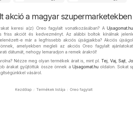
lt akció a magyar szupermarketekben
rakat keresi a(z) Oreo fagylalt vonatkozásában? A
Ujsagomat.h
s friss akciót és kedvezményt. Az alábbi boltok kínálnak jelen
 Belenézett-e már a legfrissebb akciós újságjaikba? Akciós újság
k önnek, amelyekben megleli az akciós Oreo fagylalt ajánlatokat
járati dátumát, nehogy lemaradjon a remek árakról!
rolna? Nézze meg olyan termékek árait is, mint pl.
Tej
,
Vaj
,
Sajt
,
Jo
bb árakat gyűjtöttük össze önnek a
Ujsagomat.hu
oldalon. Sokat s
gítségünkkel vásárol.
Kezdőlap
Termékek listája
Oreo fagylalt