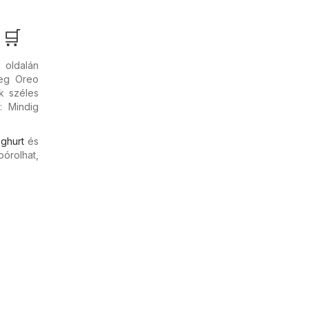
 🛒
u
oldalán
leg Oreo
ok széles
: Mindig
ghurt
és
pórolhat,