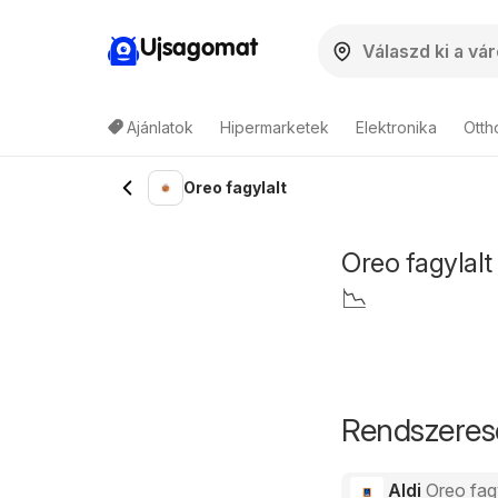
Ujsagomat
Ajánlatok
Hipermarketek
Elektronika
Otth
Oreo fagylalt
Oreo fagylalt 
📉
Rendszeres
Aldi
Oreo fagy