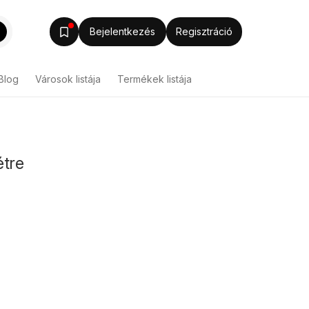
Bejelentkezés
Regisztráció
Blog
Városok listája
Termékek listája
étre