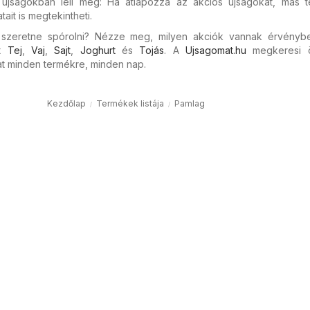
újságokban leli meg: Ha átlapozza az akciós újságokat, más 
it is megtekintheti.
s szeretne spórolni? Nézze meg, milyen akciók vannak érvényb
nt
Tej
,
Vaj
,
Sajt
,
Joghurt
és
Tojás
. A
Ujsagomat.hu
megkeresi 
 minden termékre, minden nap.
Kezdőlap
Termékek listája
Pamlag