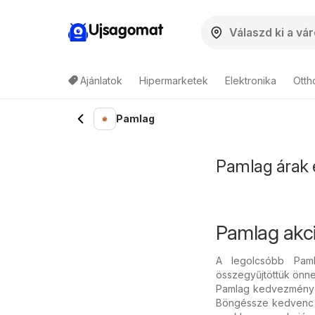
Ujsagomat
Ajánlatok
Hipermarketek
Elektronika
Otth
Pamlag
Pamlag árak é
Pamlag akc
A legolcsóbb Pam
összegyűjtöttük önnek
Pamlag kedvezményes
Böngéssze kedvenc ma