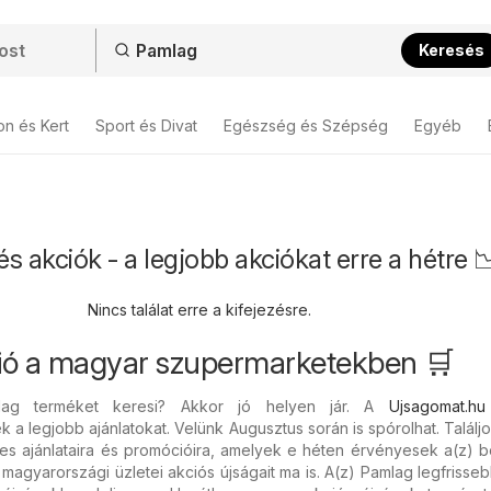
Keresés
on és Kert
Sport és Divat
Egészség és Szépség
Egyéb
s akciók - a legjobb akciókat erre a hétre 
Nincs találat erre a kifejezésre.
ió a magyar szupermarketekben 🛒
lag terméket keresi? Akkor jó helyen jár. A
Ujsagomat.hu
 a legjobb ajánlatokat. Velünk Augusztus során is spórolhat. Találjo
 ajánlataira és promócióira, amelyek e héten érvényesek a(z) bol
gyarországi üzletei akciós újságait ma is. A(z) Pamlag legfrisseb