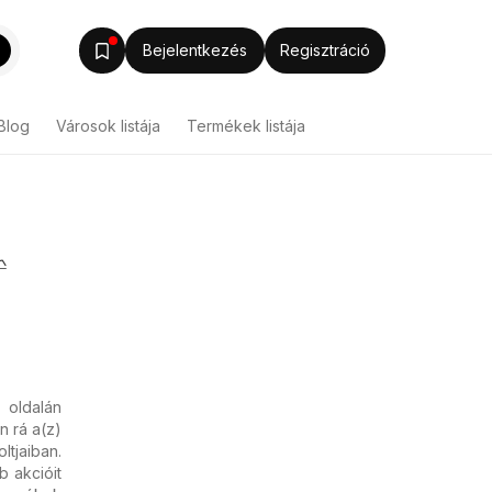
Bejelentkezés
Regisztráció
Blog
Városok listája
Termékek listája

oldalán
n rá a(z)
tjaiban.
b akcióit