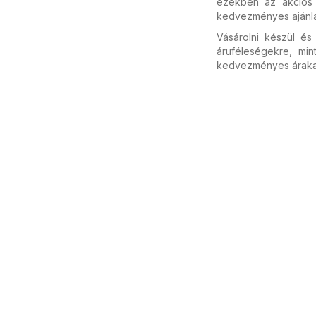
ezekben az akciós 
kedvezményes ajánlata
Vásárolni készül é
áruféleségekre, mi
kedvezményes árakat