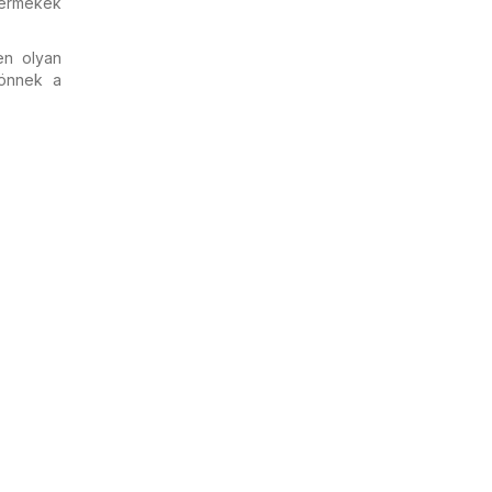
termékek
en olyan
önnek a