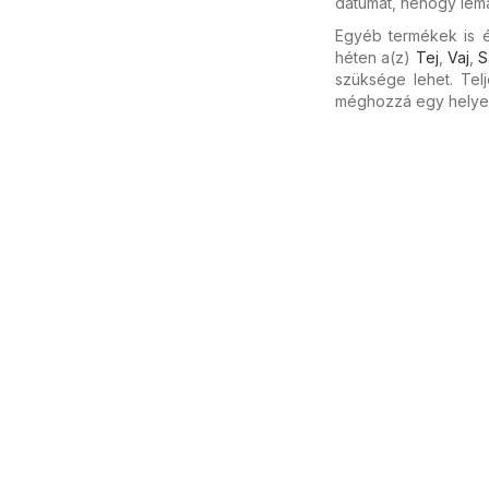
dátumát, nehogy lema
Egyéb termékek is ér
héten a(z)
Tej
,
Vaj
,
S
szüksége lehet. Tel
méghozzá egy helye