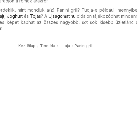
radjon a remek árakról!
deklik, mint mondjuk a(z) Panini grill? Tudja-e például, mennyib
ajt
,
Joghurt
és
Tojás
? A
Ujsagomat.hu
oldalon tájékozódhat mindenr
jes képet kaphat az összes nagyobb, sőt sok kisebb üzletlánc ak
n.
Kezdőlap
Termékek listája
Panini grill