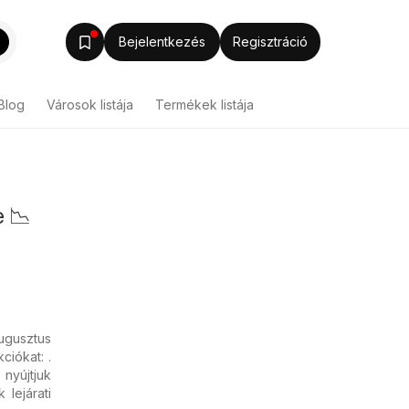
Bejelentkezés
Regisztráció
Blog
Városok listája
Termékek listája
e 📉
ugusztus
ciókat: .
 nyújtjuk
 lejárati