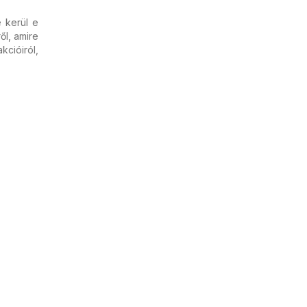
e kerül e
ől, amire
cióiról,