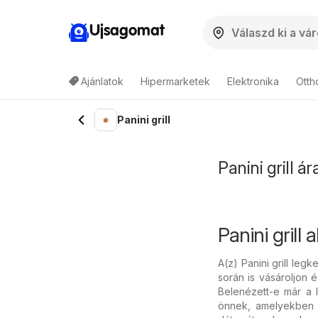
Ujsagomat
Ajánlatok
Hipermarketek
Elektronika
Otth
Panini grill
Panini grill á
Panini gril
A(z) Panini grill le
során is vásároljon é
Belenézett-e már a l
önnek, amelyekben me