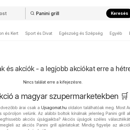
Keresés
on és Kert
Sport és Divat
Egészség és Szépség
Egyéb
rak és akciók - a legjobb akciókat erre a hétr
Nincs találat erre a kifejezésre.
l akció a magyar szupermarketekben 🛒
gkedvezőbb árai csak a
Ujsagomat.hu
oldalon találhatóak meg. Most A
s spóroljon velünk. Az alábbi boltok kínálnak jelenleg Panini grill ak
egfrissebb akciós újságjaikba? Akciós újságok széles választékát
gleli az akciós Panini grill ajánlatokat: Mindig figyelje az akciók