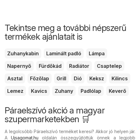
Tekintse meg a további népszerű
termékek ajánlatait is
Zuhanykabin
Laminált padló
Lámpa
Napernyő
Fürdőkád
Radiátor
Csaptelep
Asztal
Főzőlap
Grill
Dió
Keksz
Kilincs
Lemez
Kavics
Zuhany
Padlólap
Keverő
Páraelszívó akció a magyar
szupermarketekben 🛒
A legolcsóbb Páraelszívó terméket keresi? Akkor jó helyen jár.
A
Ujsagomat.hu
oldalán összegyűjtöttük önnek a legjobb