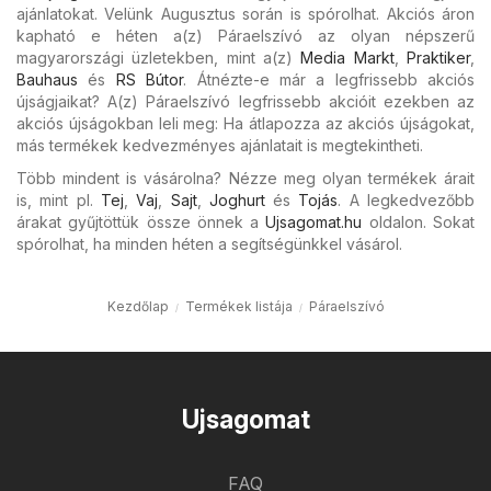
ajánlatokat. Velünk Augusztus során is spórolhat. Akciós áron
kapható e héten a(z) Páraelszívó az olyan népszerű
magyarországi üzletekben, mint a(z)
Media Markt
,
Praktiker
,
Bauhaus
és
RS Bútor
. Átnézte-e már a legfrissebb akciós
újságjaikat? A(z) Páraelszívó legfrissebb akcióit ezekben az
akciós újságokban leli meg: Ha átlapozza az akciós újságokat,
más termékek kedvezményes ajánlatait is megtekintheti.
Több mindent is vásárolna? Nézze meg olyan termékek árait
is, mint pl.
Tej
,
Vaj
,
Sajt
,
Joghurt
és
Tojás
. A legkedvezőbb
árakat gyűjtöttük össze önnek a
Ujsagomat.hu
oldalon. Sokat
spórolhat, ha minden héten a segítségünkkel vásárol.
Kezdőlap
Termékek listája
Páraelszívó
Ujsagomat
FAQ