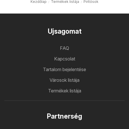
Kezdőlap
Termékek listája
Pirítósok
Ujsagomat
FAQ
Kapcsolat
Tartalom bejelentése
Városok listája
Termékek listája
Partnerség