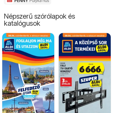
PENNY
Pulyka hús
Népszerű szórólapok és
katalógusok