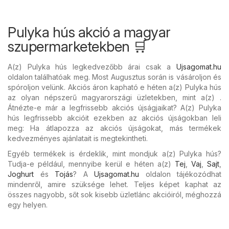
Pulyka hús akció a magyar
szupermarketekben 🛒
A(z) Pulyka hús legkedvezőbb árai csak a
Ujsagomat.hu
oldalon találhatóak meg. Most Augusztus során is vásároljon és
spóroljon velünk. Akciós áron kapható e héten a(z) Pulyka hús
az olyan népszerű magyarországi üzletekben, mint a(z) .
Átnézte-e már a legfrissebb akciós újságjaikat? A(z) Pulyka
hús legfrissebb akcióit ezekben az akciós újságokban leli
meg: Ha átlapozza az akciós újságokat, más termékek
kedvezményes ajánlatait is megtekintheti.
Egyéb termékek is érdeklik, mint mondjuk a(z) Pulyka hús?
Tudja-e például, mennyibe kerül e héten a(z)
Tej
,
Vaj
,
Sajt
,
Joghurt
és
Tojás
? A
Ujsagomat.hu
oldalon tájékozódhat
mindenről, amire szüksége lehet. Teljes képet kaphat az
összes nagyobb, sőt sok kisebb üzletlánc akcióiról, méghozzá
egy helyen.