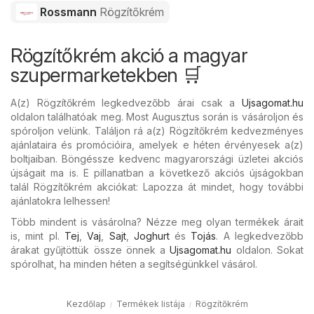
Rossmann
Rögzítőkrém
Rögzítőkrém akció a magyar
szupermarketekben 🛒
A(z) Rögzítőkrém legkedvezőbb árai csak a
Ujsagomat.hu
oldalon találhatóak meg. Most Augusztus során is vásároljon és
spóroljon velünk. Találjon rá a(z) Rögzítőkrém kedvezményes
ajánlataira és promócióira, amelyek e héten érvényesek a(z)
boltjaiban. Böngéssze kedvenc magyarországi üzletei akciós
újságait ma is. E pillanatban a következő akciós újságokban
talál Rögzítőkrém akciókat: Lapozza át mindet, hogy további
ajánlatokra lelhessen!
Több mindent is vásárolna? Nézze meg olyan termékek árait
is, mint pl.
Tej
,
Vaj
,
Sajt
,
Joghurt
és
Tojás
. A legkedvezőbb
árakat gyűjtöttük össze önnek a
Ujsagomat.hu
oldalon. Sokat
spórolhat, ha minden héten a segítségünkkel vásárol.
Kezdőlap
Termékek listája
Rögzítőkrém