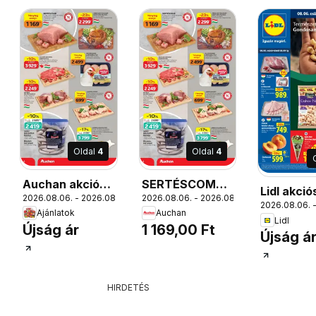
Oldal
4
Oldal
4
Auchan akciós
SERTÉSCOMB,
Lidl akció
12.
2026.08.06. - 2026.08.12.
2026.08.06. - 2026.08.12.
újság Szolnok
Ft/kg, csont
2026.08.06. -
Ajánlatok
Auchan
nélkül, darabolt,
Lidl
Újság ár
1 169,00 Ft
t,
vákuumcsomagolt
Újság á
HIRDETÉS