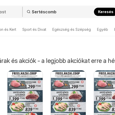
Keresés
on és Kert
Sport és Divat
Egészség és Szépség
Egyéb
ak és akciók - a legjobb akciókat erre a hé