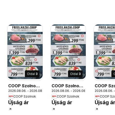
Oldal
3
Oldal
3
COOP Szolnok
COOP Szolnok
COOP Szo
12.
2026.08.06. - 2026.08.12.
2026.08.06. - 2026.08.12.
2026.08.06. -
akciós újság
akciós újság
akciós új
COOP Szolnok
COOP Szolnok
COOP Szo
Nagyszentjános
Szákszend
Székesfe
Újság ár
Újság ár
Újság á