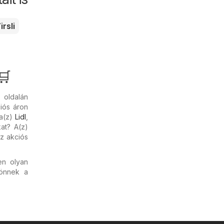
irsli
🛒
oldalán
ciós áron
 a(z)
Lidl
,
kat? A(z)
z akciós
en olyan
önnek a