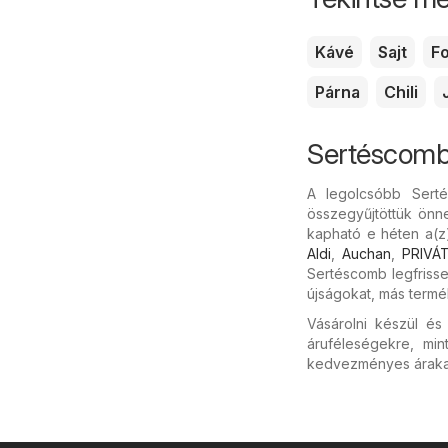
Kávé
Sajt
F
Párna
Chili
Sertéscomb
A legolcsóbb Sert
összegyűjtöttük önne
kapható e héten a(z
Aldi
,
Auchan
,
PRIVÁ
Sertéscomb legfrisse
újságokat, más termé
Vásárolni készül é
áruféleségekre, mi
kedvezményes árakat