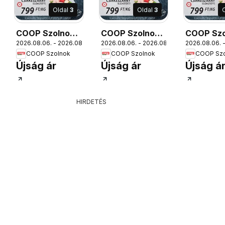
Oldal
3
Oldal
3
COOP Szolnok
COOP Szolnok
COOP Szo
12.
2026.08.06. - 2026.08.12.
2026.08.06. - 2026.08.12.
2026.08.06. -
akciós újság
akciós újság
akciós új
COOP Szolnok
COOP Szolnok
COOP Szo
Debrecen
Békésszentandrás
Gyöngyö
Újság ár
Újság ár
Újság á
HIRDETÉS