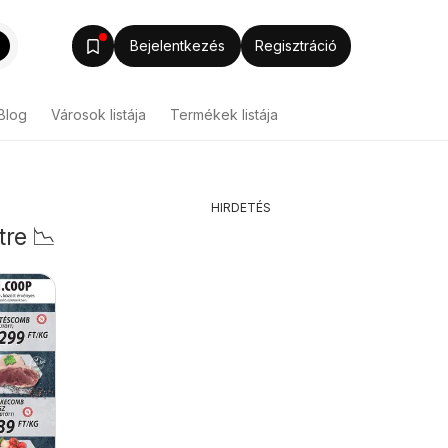
Bejelentkezés
Regisztráció
Blog
Városok listája
Termékek listája
HIRDETÉS
tre 📉