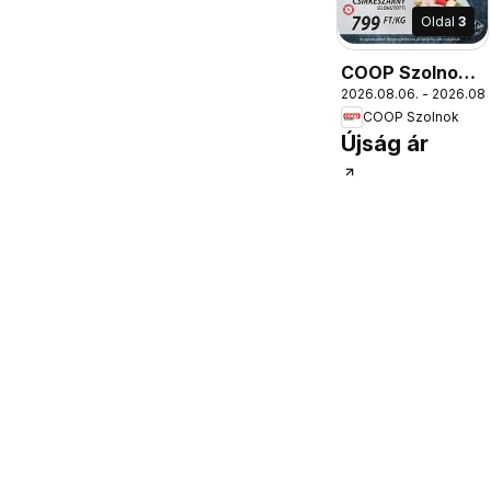
Oldal
3
COOP Szolnok
2026.08.06. - 2026.08.
akciós újság
COOP Szolnok
Szolnok
Újság ár