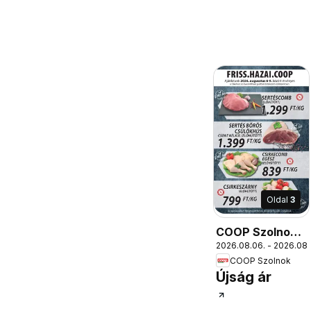
Oldal
3
COOP Szolnok
2026.08.06. - 2026.08.
akciós újság
COOP Szolnok
Monorierdő
Újság ár