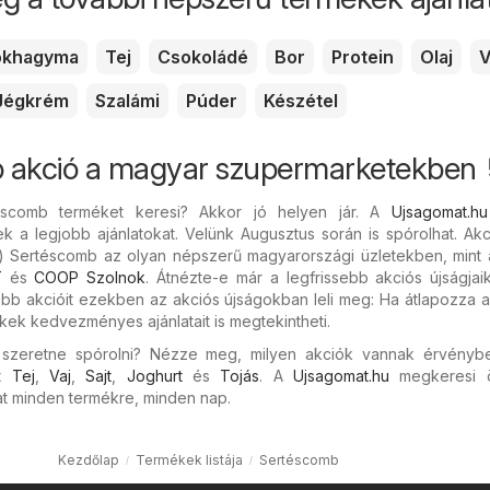
okhagyma
Tej
Csokoládé
Bor
Protein
Olaj
V
Jégkrém
Szalámi
Púder
Készétel
 akció a magyar szupermarketekben 
éscomb terméket keresi? Akkor jó helyen jár. A
Ujsagomat.hu
k a legjobb ajánlatokat. Velünk Augusztus során is spórolhat. Ak
) Sertéscomb az olyan népszerű magyarországi üzletekben, mint
T
és
COOP Szolnok
. Átnézte-e már a legfrissebb akciós újságjai
bb akcióit ezekben az akciós újságokban leli meg: Ha átlapozza a
kek kedvezményes ajánlatait is megtekintheti.
s szeretne spórolni? Nézze meg, milyen akciók vannak érvényb
nt
Tej
,
Vaj
,
Sajt
,
Joghurt
és
Tojás
. A
Ujsagomat.hu
megkeresi 
 minden termékre, minden nap.
Kezdőlap
Termékek listája
Sertéscomb