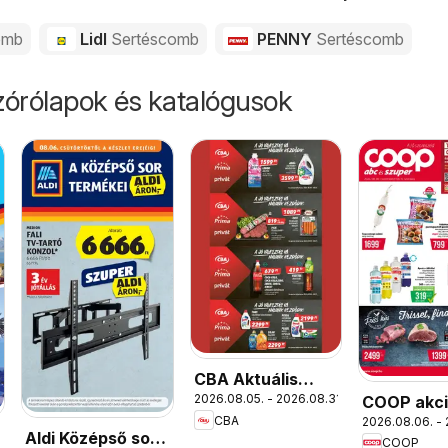
omb
Lidl
Sertéscomb
PENNY
Sertéscomb
órólapok és katalógusok
CBA Aktuális
2026.08.05. - 2026.08.31.
COOP akc
óriásplakátok
CBA
2026.08.06. - 
újság
Aldi Középső sor
COOP