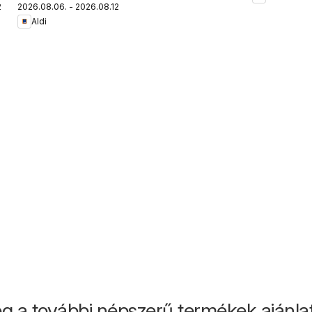
.
2026.08.06. - 2026.08.12.
termékei
Aldi
g a további népszerű termékek ajánlata