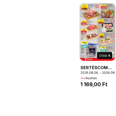
Oldal
4
SERTÉSCOMB,
2026.08.06. - 2026.08.
Ft/kg, csont
Auchan
nélkül, darabolt,
1 169,00 Ft
vákuumcsomagol
származási
hely:
Magyarország