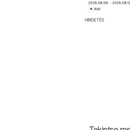
2026.08.06. - 2026.08.12
katalógus
Aldi
HIRDETÉS
Tekintse me