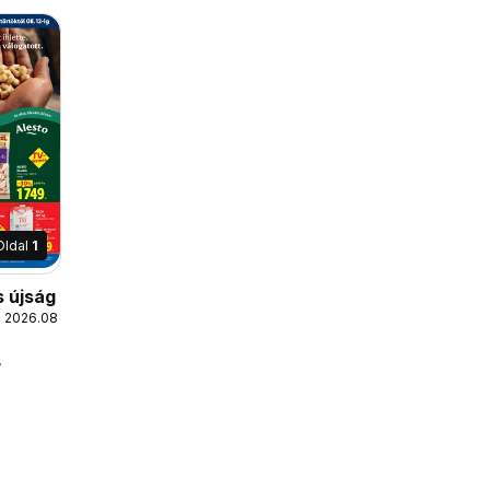
Oldal
1
s újság
 2026.08.12.
r