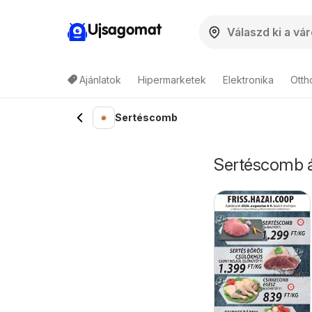
Ujsagomat
Ajánlatok
Hipermarketek
Elektronika
Otth
Sertéscomb
Sertéscomb ár