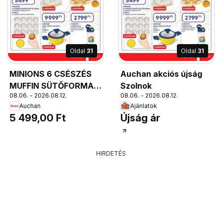
Oldal
31
Oldal
31
MINIONS 6 CSÉSZÉS
Auchan akciós újság
MUFFIN SÜTŐFORMA,
Szolnok
08.06. - 2026.08.12.
08.06. - 2026.08.12.
12 ADAGOS,
Auchan
Ajánlatok
35x26,5x3 CM
5 499,00 Ft
Újság ár
HIRDETÉS