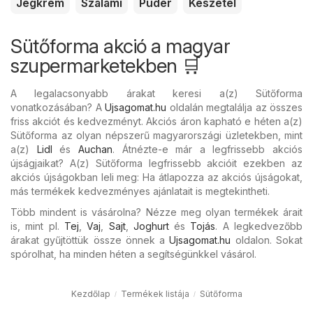
Jégkrém
Szalámi
Púder
Készétel
Sütőforma akció a magyar
szupermarketekben 🛒
A legalacsonyabb árakat keresi a(z) Sütőforma
vonatkozásában? A
Ujsagomat.hu
oldalán megtalálja az összes
friss akciót és kedvezményt. Akciós áron kapható e héten a(z)
Sütőforma az olyan népszerű magyarországi üzletekben, mint
a(z)
Lidl
és
Auchan
. Átnézte-e már a legfrissebb akciós
újságjaikat? A(z) Sütőforma legfrissebb akcióit ezekben az
akciós újságokban leli meg: Ha átlapozza az akciós újságokat,
más termékek kedvezményes ajánlatait is megtekintheti.
Több mindent is vásárolna? Nézze meg olyan termékek árait
is, mint pl.
Tej
,
Vaj
,
Sajt
,
Joghurt
és
Tojás
. A legkedvezőbb
árakat gyűjtöttük össze önnek a
Ujsagomat.hu
oldalon. Sokat
spórolhat, ha minden héten a segítségünkkel vásárol.
Kezdőlap
Termékek listája
Sütőforma