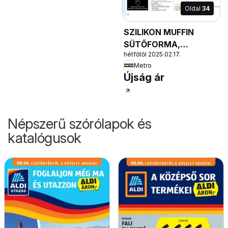
Oldal
34
SZILIKON MUFFIN
SÜTŐFORMA,
hétfőtől 2025.02.17.
-60°C-...+230°C-ig,
Metro
Sütőben, mikrohullámú
Újság ár
sütőben használható,
Mosogatógépben
mosható
Népszerű szórólapok és
katalógusok