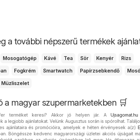
g a további népszerű termékek ajánlata
Mosogatógép
Kávé
Tea
Sör
Kenyér
Rizs
pan
Fogkrém
Smartwatch
Papírzsebkendő
Mosó
Müzliszelet
ió a magyar szupermarketekben 🛒
fer terméket keresi? Akkor jó helyen jár. A
Ujsagomat.hu
 a legjobb ajánlatokat. Velünk Augusztus során is spórolhat. Találjo
s ajánlataira és promócióira, amelyek e héten érvényesek a(z)
E
ban. Böngéssze kedvenc magyarországi üzletei akciós újságait ma 
 akcióit ezekben az akciós újságokban leli meg: Ha átlapozza a