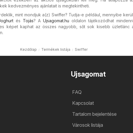
kek kedvezményes ajánlatait is megtekintheti.
deklik, mint mondjuk a(z) Swiffer? Tudja-e például, mennyibe kerü
Joghurt
és
Tojás
? A
Ujsagomat.hu
oldalon tájékozódhat mindenrő
jes képet kaphat az összes nagyobb, sőt sok kisebb üzletlánc ak
n.
Kezdőlap
Termékek listája
Swiffer
Ujsagomat
FAQ
Kapcsolat
Tartalom bejelentése
Városok listája