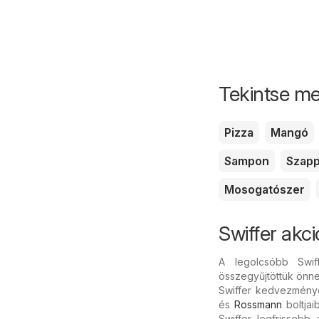
Tekintse me
Pizza
Mangó
Sampon
Szap
Mosogatószer
Swiffer akc
A legolcsóbb Swif
összegyűjtöttük önnek
Swiffer kedvezménye
és
Rossmann
boltjai
Swiffer legfrissebb