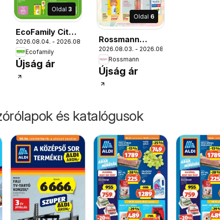
Oldal
3
Oldal
6
EcoFamily City
Rossmann
09.
2026.08.04. - 2026.08.09.
akciós újság
2026.08.03. - 2026.08.14.
akciós újság
Ecofamily
Rossmann
Újság ár
Újság ár
órólapok és katalógusok