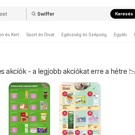
Keresés
on és Kert
Sport és Divat
Egészség és Szépség
Egyéb
s akciók - a legjobb akciókat erre a hétre 