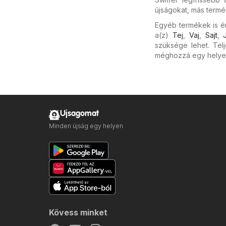
újságokat, más termé
Egyéb termékek is ér
a(z)
Tej
,
Vaj
,
Sajt
,
szüksége lehet. Tel
méghozzá egy helye
Ujsagomat
Minden újság egy helyen
Kövess minket