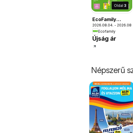
Oldal
3
EcoFamily
2026.08.04. - 2026.08.
Akciós újság
Ecofamily
Újság ár
Népszerű sz