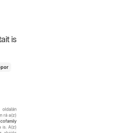
it is
por
oldalán
n rá a(z)
cofamily
is. A(z)
z akciós