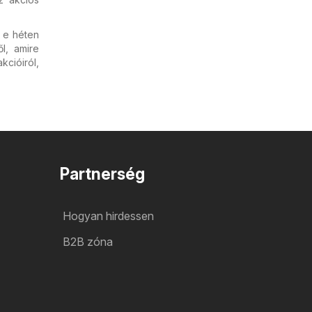
l e héten
l, amire
cióiról,
Partnerség
Hogyan hirdessen
B2B zóna