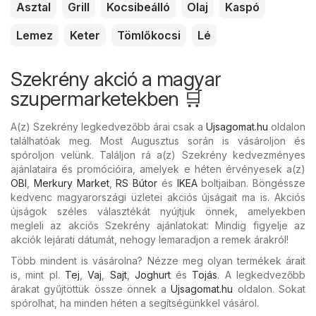
Asztal
Grill
Kocsibeálló
Olaj
Kaspó
Lemez
Keter
Tömlőkocsi
Lé
Szekrény akció a magyar
szupermarketekben 🛒
A(z) Szekrény legkedvezőbb árai csak a
Ujsagomat.hu
oldalon
találhatóak meg. Most Augusztus során is vásároljon és
spóroljon velünk. Találjon rá a(z) Szekrény kedvezményes
ajánlataira és promócióira, amelyek e héten érvényesek a(z)
OBI
,
Merkury Market
,
RS Bútor
és
IKEA
boltjaiban. Böngéssze
kedvenc magyarországi üzletei akciós újságait ma is. Akciós
újságok széles választékát nyújtjuk önnek, amelyekben
megleli az akciós Szekrény ajánlatokat: Mindig figyelje az
akciók lejárati dátumát, nehogy lemaradjon a remek árakról!
Több mindent is vásárolna? Nézze meg olyan termékek árait
is, mint pl.
Tej
,
Vaj
,
Sajt
,
Joghurt
és
Tojás
. A legkedvezőbb
árakat gyűjtöttük össze önnek a
Ujsagomat.hu
oldalon. Sokat
spórolhat, ha minden héten a segítségünkkel vásárol.