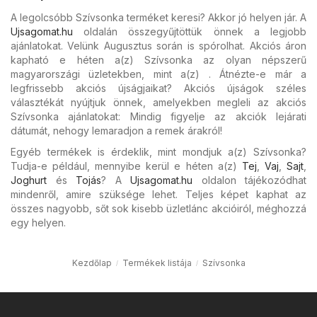
A legolcsóbb Szívsonka terméket keresi? Akkor jó helyen jár. A
Ujsagomat.hu
oldalán összegyűjtöttük önnek a legjobb
ajánlatokat. Velünk Augusztus során is spórolhat. Akciós áron
kapható e héten a(z) Szívsonka az olyan népszerű
magyarországi üzletekben, mint a(z) . Átnézte-e már a
legfrissebb akciós újságjaikat? Akciós újságok széles
választékát nyújtjuk önnek, amelyekben megleli az akciós
Szívsonka ajánlatokat: Mindig figyelje az akciók lejárati
dátumát, nehogy lemaradjon a remek árakról!
Egyéb termékek is érdeklik, mint mondjuk a(z) Szívsonka?
Tudja-e például, mennyibe kerül e héten a(z)
Tej
,
Vaj
,
Sajt
,
Joghurt
és
Tojás
? A
Ujsagomat.hu
oldalon tájékozódhat
mindenről, amire szüksége lehet. Teljes képet kaphat az
összes nagyobb, sőt sok kisebb üzletlánc akcióiról, méghozzá
egy helyen.
Kezdőlap
Termékek listája
Szívsonka