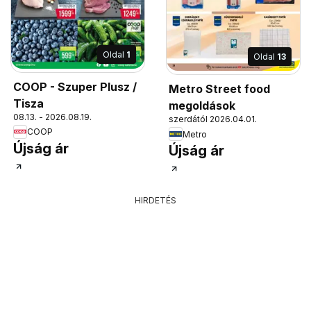
Oldal
1
Oldal
13
COOP - Szuper Plusz /
Metro Street food
Tisza
megoldások
08.13. - 2026.08.19.
szerdától 2026.04.01.
COOP
Metro
Újság ár
Újság ár
HIRDETÉS