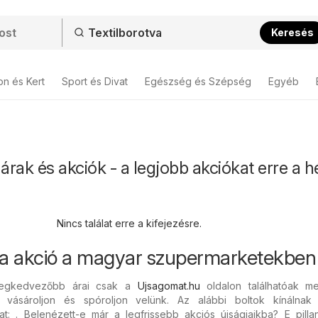
Keresés
on és Kert
Sport és Divat
Egészség és Szépség
Egyéb
árak és akciók - a legjobb akciókat erre a h
Nincs találat erre a kifejezésre.
va akció a magyar szupermarketekben
 legkedvezőbb árai csak a
Ujsagomat.hu
oldalon találhatóak m
 vásároljon és spóroljon velünk. Az alábbi boltok kínálnak 
at: . Belenézett-e már a legfrissebb akciós újságjaikba? E pilla