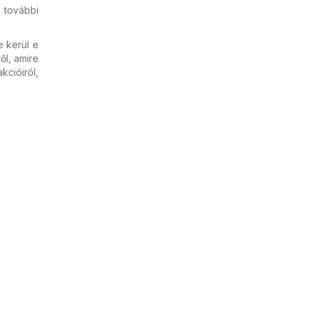
 további
e kerül e
ől, amire
cióiról,