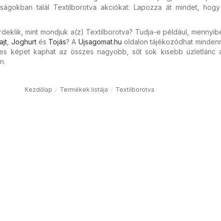
ságokban talál Textilborotva akciókat: Lapozza át mindet, hogy
!
deklik, mint mondjuk a(z) Textilborotva? Tudja-e például, mennyib
ajt
,
Joghurt
és
Tojás
? A
Ujsagomat.hu
oldalon tájékozódhat mindenr
jes képet kaphat az összes nagyobb, sőt sok kisebb üzletlánc ak
n.
Kezdőlap
Termékek listája
Textilborotva