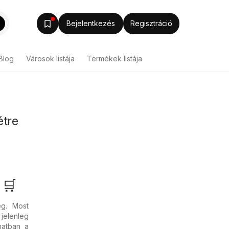
Bejelentkezés
Regisztráció
Blog
Városok listája
Termékek listája
étre
 🛒
eg. Most
jelenleg
natban a