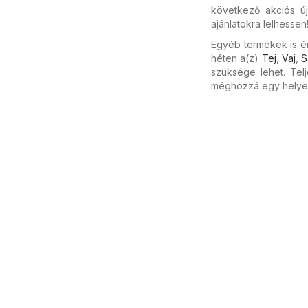
következő akciós új
ajánlatokra lelhessen
Egyéb termékek is ér
héten a(z)
Tej
,
Vaj
,
S
szüksége lehet. Tel
méghozzá egy helye