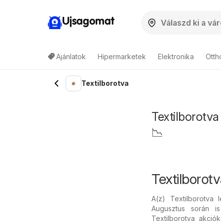
Ujsagomat
Ajánlatok
Hipermarketek
Elektronika
Otth
Textilborotva
Textilborotva 
📉
Textilborot
A(z) Textilborotva
Augusztus során is
Textilborotva akciók