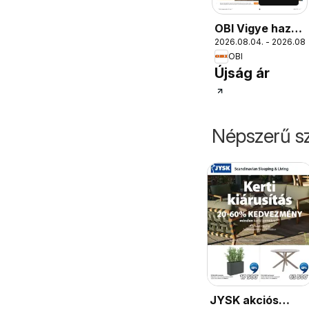
OBI Vigye haza
2026.08.04. - 2026.08.
a nyarat!
OBI
Újság ár
Népszerű sz
JYSK akciós