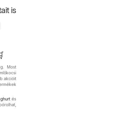
it is

eg. Most
ömlőkocsi
b akcióit
termékek
ghurt
és
pórolhat,