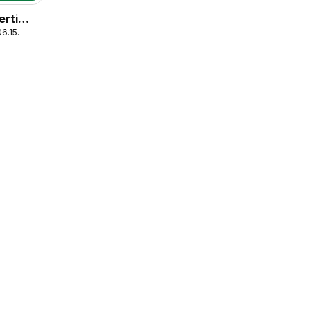
erti
6.15.