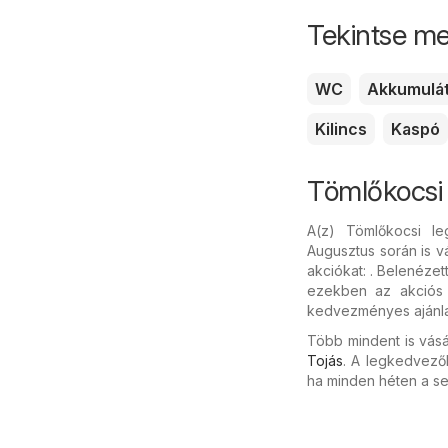
Tekintse me
WC
Akkumulá
Kilincs
Kaspó
Tömlőkocsi
A(z) Tömlőkocsi l
Augusztus során is v
akciókat: . Belenézet
ezekben az akciós 
kedvezményes ajánlata
Több mindent is vásá
Tojás
. A legkedvező
ha minden héten a se