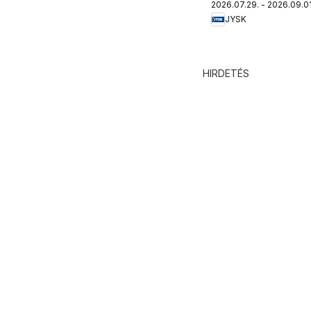
2026.07.29. - 2026.09.01
újság
JYSK
HIRDETÉS