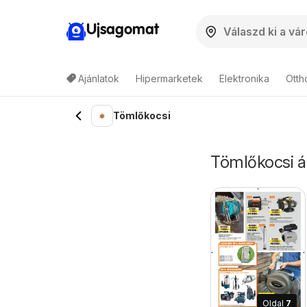
Ujsagomat
Ajánlatok
Hipermarketek
Elektronika
Otth
Tömlőkocsi
Tömlőkocsi ár
Oldal
7