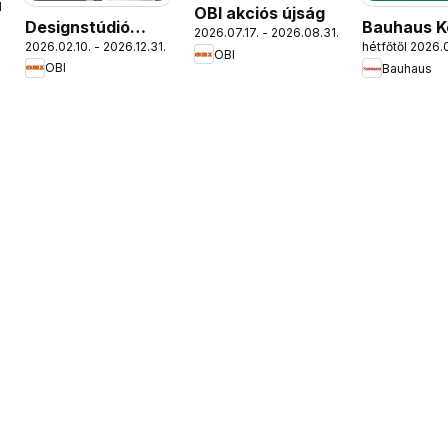
.
OBI akciós újság
Designstúdió
Bauhaus K
2026.07.17. - 2026.08.31.
2026.02.10. - 2026.12.31.
hétfőtől 2026.0
magazin
Gépek
OBI
OBI
Bauhaus