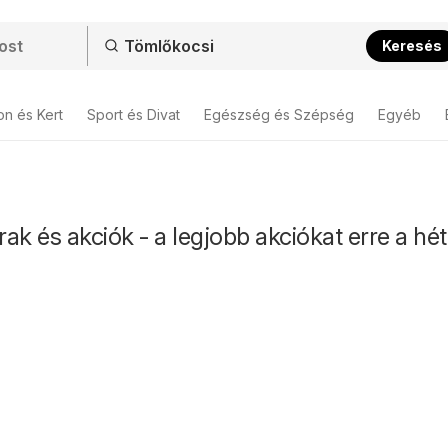
Keresés
on és Kert
Sport és Divat
Egészség és Szépség
Egyéb
ak és akciók - a legjobb akciókat erre a hét