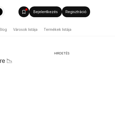
Bejelentkezés
Regisztráció
Blog
Városok listája
Termékek listája
HIRDETÉS
re 📉