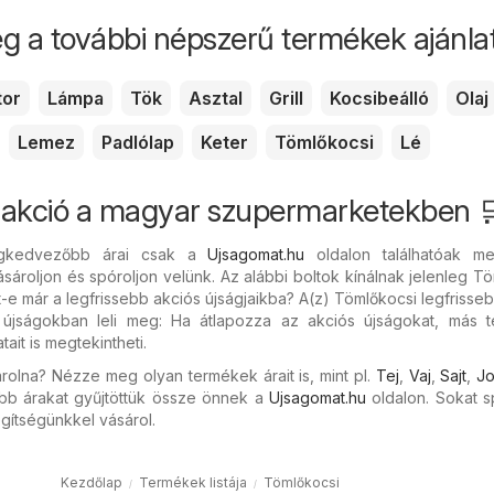
g a további népszerű termékek ajánlata
tor
Lámpa
Tök
Asztal
Grill
Kocsibeálló
Olaj
Lemez
Padlólap
Keter
Tömlőkocsi
Lé
 akció a magyar szupermarketekben 
egkedvezőbb árai csak a
Ujsagomat.hu
oldalon találhatóak m
ásároljon és spóroljon velünk. Az alábbi boltok kínálnak jelenleg T
t-e már a legfrissebb akciós újságjaikba? A(z) Tömlőkocsi legfrisseb
újságokban leli meg: Ha átlapozza az akciós újságokat, más 
it is megtekintheti.
rolna? Nézze meg olyan termékek árait is, mint pl.
Tej
,
Vaj
,
Sajt
,
Jo
bb árakat gyűjtöttük össze önnek a
Ujsagomat.hu
oldalon. Sokat s
gítségünkkel vásárol.
Kezdőlap
Termékek listája
Tömlőkocsi