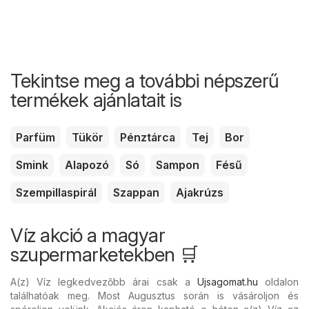
Tekintse meg a további népszerű
termékek ajánlatait is
Parfüm
Tükör
Pénztárca
Tej
Bor
Smink
Alapozó
Só
Sampon
Fésű
Szempillaspirál
Szappan
Ajakrúzs
Víz akció a magyar
szupermarketekben 🛒
A(z) Víz legkedvezőbb árai csak a
Ujsagomat.hu
oldalon
találhatóak meg. Most Augusztus során is vásároljon és