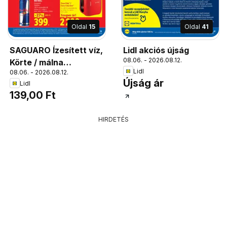
Oldal
15
Oldal
41
SAGUARO Ízesített víz,
Lidl akciós újság
08.06. - 2026.08.12.
Körte / málna
Lidl
08.06. - 2026.08.12.
Szénsavmentes +50 Ft
Újság ár
Lidl
visszaváltási díj 1,5l; 1l
139,00 Ft
= 93 Ft
HIRDETÉS