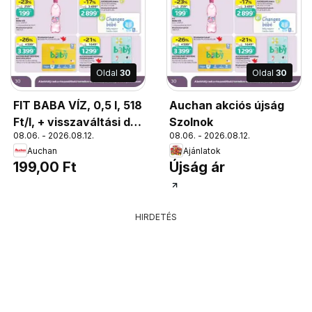
Oldal
30
Oldal
30
FIT BABA VÍZ, 0,5 l, 518
Auchan akciós újság
Ft/l, + visszaváltási díj
Szolnok
08.06. - 2026.08.12.
08.06. - 2026.08.12.
50 Ft
Auchan
Ajánlatok
199,00 Ft
Újság ár
HIRDETÉS