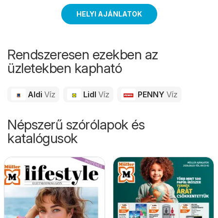
HELYI AJÁNLATOK
Rendszeresen ezekben az
üzletekben kapható
Aldi
Víz
Lidl
Víz
PENNY
Víz
Népszerű szórólapok és
katalógusok