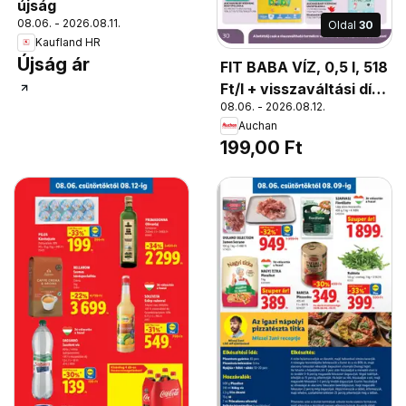
újság
08.06. - 2026.08.11.
Oldal
30
Kaufland HR
Újság ár
FIT BABA VÍZ, 0,5 l, 518
Ft/l + visszaváltási díj
08.06. - 2026.08.12.
50 Ft
Auchan
199,00 Ft