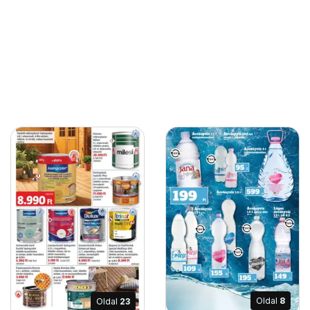
Oldal
8
Oldal
23