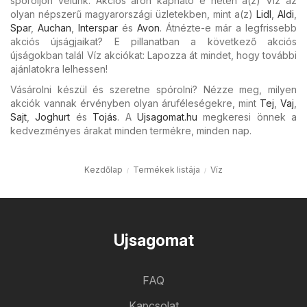
spóroljon velünk. Akciós áron kapható e héten a(z) Víz az
olyan népszerű magyarországi üzletekben, mint a(z)
Lidl
,
Aldi
,
Spar
,
Auchan
,
Interspar
és
Avon
. Átnézte-e már a legfrissebb
akciós újságjaikat? E pillanatban a következő akciós
újságokban talál Víz akciókat: Lapozza át mindet, hogy további
ajánlatokra lelhessen!
Vásárolni készül és szeretne spórolni? Nézze meg, milyen
akciók vannak érvényben olyan áruféleségekre, mint
Tej
,
Vaj
,
Sajt
,
Joghurt
és
Tojás
. A
Ujsagomat.hu
megkeresi önnek a
kedvezményes árakat minden termékre, minden nap.
Kezdőlap
Termékek listája
Víz
Ujsagomat
FAQ
Kapcsolat