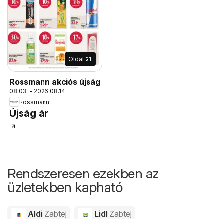
Oldal
21
Rossmann akciós újság
08.03. - 2026.08.14.
Rossmann
Újság ár
Rendszeresen ezekben az
üzletekben kapható
Aldi
Zabtej
Lidl
Zabtej