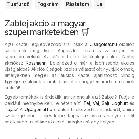
Tusfürdő
Fogkrém
Pástétom
Lé
Zabtej akció a magyar
szupermarketekben 🛒
A(z) Zabtej legkedvezőbb árai csak a
Ujsagomat.hu
oldalon
találhatóak meg. Most Augusztus során is vásároljon és
spóroljon velünk. Az alábbi boltok kínálnak jelenleg Zabtej
akciókat:
Rossmann
. Belenézett-e már a legfrissebb akciós
újságjaikba? Akciós újságok széles választékát nyújtjuk önnek,
amelyekben megleli az akciós Zabtej ajánlatokat: Mindig
figyelje az akciók lejárati dátumát, nehogy lemaradjon a remek
árakról!
Egyéb termékek is érdeklik, mint mondjuk a(z) Zabtej? Tudja-e
például, mennyibe kerül e héten a(z)
Tej
,
Vaj
,
Sajt
,
Joghurt
és
Tojás
? A
Ujsagomat.hu
oldalon tájékozódhat mindenről, amire
szüksége lehet. Teljes képet kaphat az összes nagyobb, sőt
sok kisebb üzletlánc akcióiról, méghozzá egy helyen.