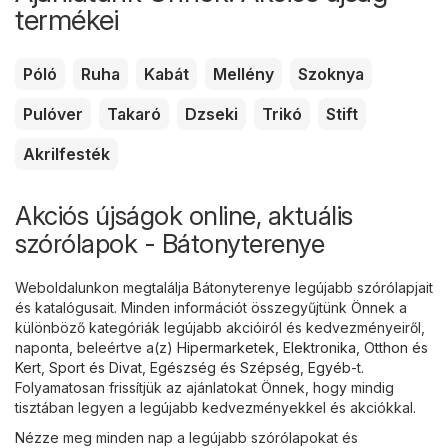
termékei
Póló
Ruha
Kabát
Mellény
Szoknya
Pulóver
Takaró
Dzseki
Trikó
Stift
Akrilfesték
Akciós újságok online, aktuális
szórólapok - Bátonyterenye
Weboldalunkon megtalálja Bátonyterenye legújabb szórólapjait
és katalógusait. Minden információt összegyűjtünk Önnek a
különböző kategóriák legújabb akcióiról és kedvezményeiről,
naponta, beleértve a(z)
Hipermarketek
,
Elektronika
,
Otthon és
Kert
,
Sport és Divat
,
Egészség és Szépség
,
Egyéb
-t.
Folyamatosan frissítjük az ajánlatokat Önnek, hogy mindig
tisztában legyen a legújabb kedvezményekkel és akciókkal.
Nézze meg minden nap a legújabb szórólapokat és