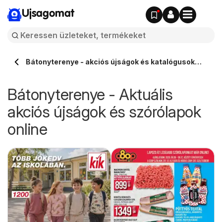
Ujsagomat
Bátonyterenye - akciós újságok és katalógusok
online ⭐️
Bátonyterenye - Aktuális
akciós újságok és szórólapok
online