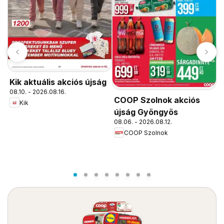
Kik aktuális akciós újság
08.10. - 2026.08.16.
COOP Szolnok akciós
Kik
újság Gyöngyös
P
08.06. - 2026.08.12.
COOP Szolnok
ú
0