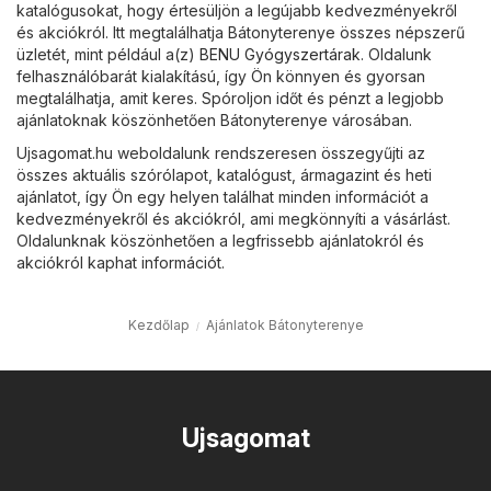
katalógusokat, hogy értesüljön a legújabb kedvezményekről
és akciókról. Itt megtalálhatja Bátonyterenye összes népszerű
üzletét, mint például a(z)
BENU Gyógyszertárak
. Oldalunk
felhasználóbarát kialakítású, így Ön könnyen és gyorsan
megtalálhatja, amit keres. Spóroljon időt és pénzt a legjobb
ajánlatoknak köszönhetően Bátonyterenye városában.
Ujsagomat.hu weboldalunk rendszeresen összegyűjti az
összes aktuális szórólapot, katalógust, ármagazint és heti
ajánlatot, így Ön egy helyen találhat minden információt a
kedvezményekről és akciókról, ami megkönnyíti a vásárlást.
Oldalunknak köszönhetően a legfrissebb ajánlatokról és
akciókról kaphat információt.
Kezdőlap
Ajánlatok Bátonyterenye
Ujsagomat