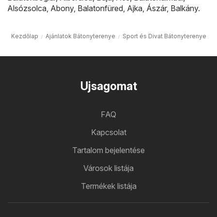
Alsózsolca
,
Abony
,
Balatonfüred
,
Ajka
,
Ászár
,
Balkány
.
Kezdőlap
Ajánlatok Bátonyterenye
Sport és Divat Bátonyterenye
Ujsagomat
FAQ
Kapcsolat
Tartalom bejelentése
Városok listája
Termékek listája