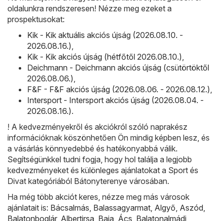
oldalunkra rendszeresen! Nézze meg ezeket a
prospektusokat:
Kik - Kik aktuális akciós újság (2026.08.10. -
2026.08.16.)
,
Kik - Kik akciós újság (hétfőtől 2026.08.10.)
,
Deichmann - Deichmann akciós újság (csütörtöktől
2026.08.06.)
,
F&F - F&F akciós újság (2026.08.06. - 2026.08.12.)
,
Intersport - Intersport akciós újság (2026.08.04. -
2026.08.16.)
.
! A kedvezményekről és akciókról szóló naprakész
információknak köszönhetően Ön mindig képben lesz, és
a vásárlás könnyedebbé és hatékonyabbá válik.
Segítségünkkel tudni fogja, hogy hol találja a legjobb
kedvezményeket és különleges ajánlatokat a Sport és
Divat kategóriából Bátonyterenye városában.
Ha még több akciót keres, nézze meg más városok
ajánlatait is:
Bácsalmás
,
Balassagyarmat
,
Algyő
,
Aszód
,
Balatonboglár
,
Albertirsa
,
Baja
,
Ács
,
Balatonalmádi
,