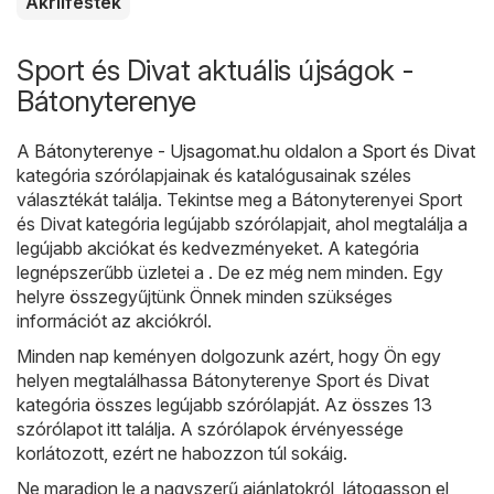
Akrilfesték
Sport és Divat aktuális újságok -
Bátonyterenye
A
Bátonyterenye - Ujsagomat.hu
oldalon a
Sport és Divat
kategória szórólapjainak és katalógusainak széles
választékát találja. Tekintse meg a Bátonyterenyei Sport
és Divat kategória legújabb szórólapjait, ahol megtalálja a
legújabb akciókat és kedvezményeket. A kategória
legnépszerűbb üzletei a . De ez még nem minden. Egy
helyre összegyűjtünk Önnek minden szükséges
információt az akciókról.
Minden nap keményen dolgozunk azért, hogy Ön egy
helyen megtalálhassa Bátonyterenye Sport és Divat
kategória összes legújabb szórólapját. Az összes 13
szórólapot itt találja. A szórólapok érvényessége
korlátozott, ezért ne habozzon túl sokáig.
Ne maradjon le a nagyszerű ajánlatokról, látogasson el