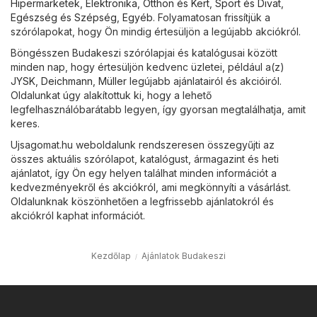
Hipermarketek
,
Elektronika
,
Otthon és Kert
,
Sport és Divat
,
Egészség és Szépség
,
Egyéb
. Folyamatosan frissítjük a
szórólapokat, hogy Ön mindig értesüljön a legújabb akciókról.
Böngésszen Budakeszi szórólapjai és katalógusai között
minden nap, hogy értesüljön kedvenc üzletei, például a(z)
JYSK
,
Deichmann
,
Müller
legújabb ajánlatairól és akcióiról.
Oldalunkat úgy alakítottuk ki, hogy a lehető
legfelhasználóbarátabb legyen, így gyorsan megtalálhatja, amit
keres.
Ujsagomat.hu weboldalunk rendszeresen összegyűjti az
összes aktuális szórólapot, katalógust, ármagazint és heti
ajánlatot, így Ön egy helyen találhat minden információt a
kedvezményekről és akciókról, ami megkönnyíti a vásárlást.
Oldalunknak köszönhetően a legfrissebb ajánlatokról és
akciókról kaphat információt.
Kezdőlap
Ajánlatok Budakeszi