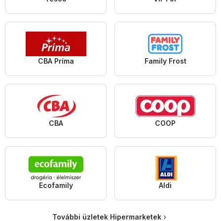
CBA Príma
Family Frost
CBA
COOP
Ecofamily
Aldi
További üzletek Hipermarketek